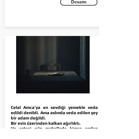
Devamı
TEK KİŞİLİK SOFRA
Celal Amca’ya en sevdiği yemekle veda
edildi denildi. Ama aslında veda edilen şey
bir adam değildi.
Bir evin üzerinden kalkan ağırlıktı.
Ve ertesi gün mahallede kimse ondan
bahsetmedi.