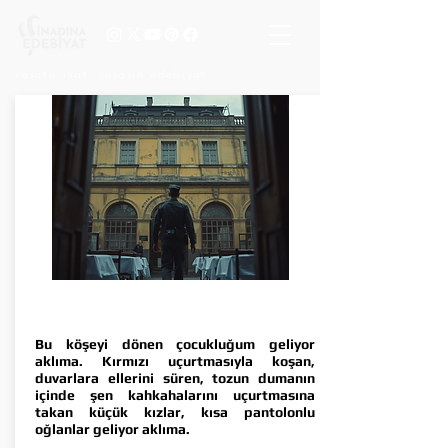
vasata inat, yaşasın edebiyat
KIRMIZI UÇURTMAYI
GÖREN VAR MI?
Bu köşeyi dönen çocukluğum geliyor
aklıma. Kırmızı uçurtmasıyla koşan,
duvarlara ellerini süren, tozun dumanın
içinde şen kahkahalarını uçurtmasına
takan küçük kızlar, kısa pantolonlu
oğlanlar geliyor aklıma.