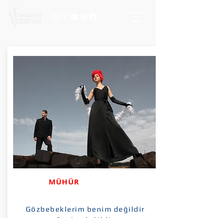
vasata inat, yaşasın edebiyat
MÜHÜR
Gözbebeklerim benim değildir