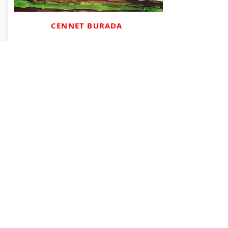
CENNET BURADA
Bekliyordu bir adam, tren garında. Uzun
lacivert paltosu, elinde hiç sönmeyen
sigarası,
karanlıkta kaybolan siyah kediye takılan
gözleriyle bekliyordu.
Devamı
Hazırladığınız kitap incelemelerinizi, öykü-deneme
türündeki yazılarınızı, edebiyat ve sanat odaklı dosya
konularınızı
inadinaedebiyat@gmail.com
adresine
gönderebilirsiniz.
Tanıtım amaçlı kitap gönderimi ve reklamlarınız için
de aynı kanallardan ulaşabilirsiniz.