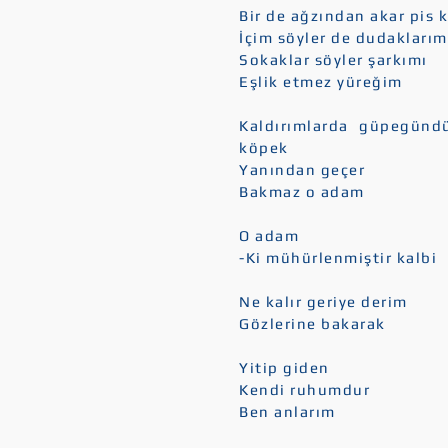
Bir de ağzından akar pis 
İçim söyler de dudakları
Sokaklar söyler şarkımı
Eşlik etmez yüreğim
Kaldırımlarda güpegünd
köpek
Yanından geçer
Bakmaz o adam
O adam
-Ki mühürlenmiştir kalbi
Ne kalır geriye derim
Gözlerine bakarak
Yitip giden
Kendi ruhumdur
Ben anlarım