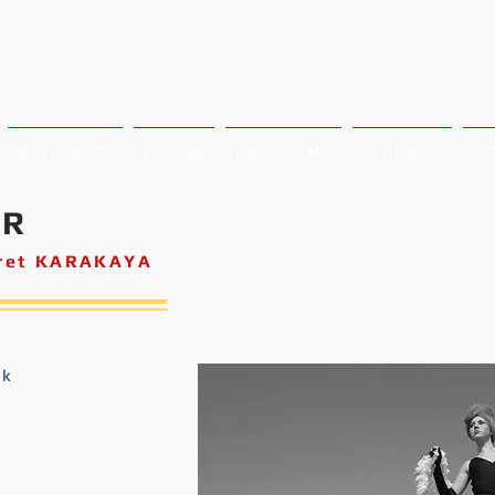
NE İZLEYELİM?
YOUTUBE
YAZARLARIMIZ
SÖYLEŞİLER
KİT
R
cret KARAKAYA
ık