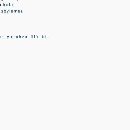
kokular
m söylemez
üz yatarken ölü bir