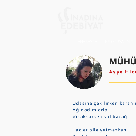
ANASAYFA
NE OKUYALIM ?
MÜHÜ
Ayşe Hi
Odasına çekilirken karanl
Ağır adımlarla
Ve aksarken sol bacağı
İlaçlar bile yetmezken