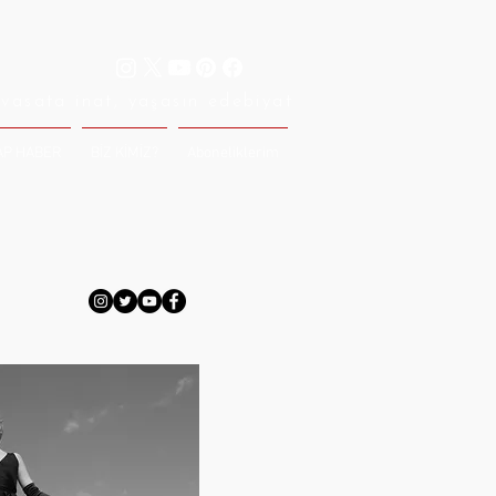
vasata inat, yaşasın edebiyat
AP HABER
BİZ KİMİZ?
Aboneliklerim