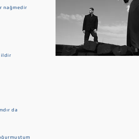
r nağmedir
ildir
mdır da
doğurmuştum