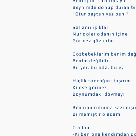
Benliğimi kurtarmaya
Beynimde dönüp duran bi
"Otur baştan yaz beni"
Sallanır ışıklar
Nur dolar odanın içine
Görmez gözlerim
Gözbebeklerim benim değ
Benim değildir
Bu yer, bu oda, bu ev
Hiçlik sancağını taşırım
Kimse görmez
Boynumdaki dövmeyi
Ben onu ruhuma kazımışı
Bilmemiştir o adam
O adam
-Ki ben ona kendimden 