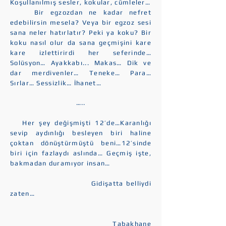
Koşullanılmış sesler, kokular, cümleler…
Bir egzozdan ne kadar nefret
edebilirsin mesela? Veya bir egzoz sesi
sana neler hatırlatır? Peki ya koku? Bir
koku nasıl olur da sana geçmişini kare
kare izlettirirdi her seferinde…
Solüsyon… Ayakkabı... Makas… Dik ve
dar merdivenler… Teneke… Para…
Sırlar… Sessizlik… İhanet…
…..
Her şey değişmişti 12’de…Karanlığı
sevip aydınlığı besleyen biri haline
çoktan dönüştürmüştü beni…12’sinde
biri için fazlaydı aslında… Geçmiş işte,
bakmadan duramıyor insan…
Gidişatta belliydi
zaten…
Tabakhane