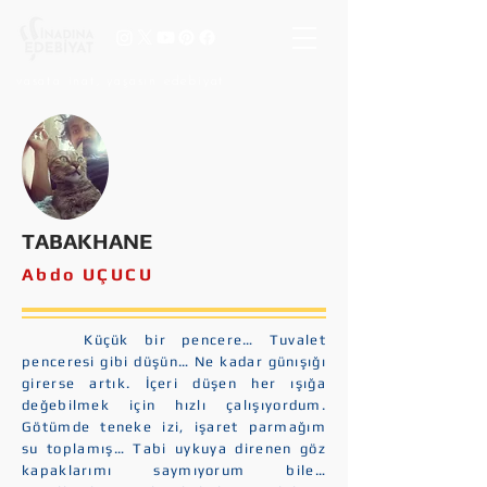
vasata inat, yaşasın edebiyat
TABAKHANE
Abdo UÇUCU
Küçük bir pencere… Tuvalet
penceresi gibi düşün… Ne kadar günışığı
girerse artık. İçeri düşen her ışığa
değebilmek için hızlı çalışıyordum.
Götümde teneke izi, işaret parmağım
su toplamış… Tabi uykuya direnen göz
kapaklarımı saymıyorum bile…