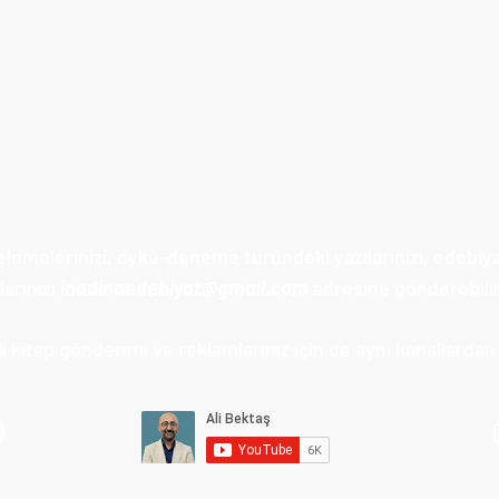
celemelerinizi, öykü-deneme türündeki yazılarınızı, edebiy
arınızı
inadinaedebiyat@gmail.com
adresine gönderebilir
 kitap gönderimi ve reklamlarınız için de aynı kanallardan u