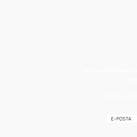
Hazırladığınız kitap in
konul
Tanıtım amaçlı
E-POSTA