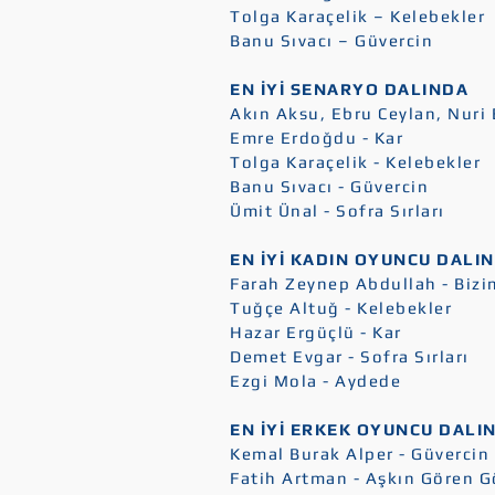
Tolga Karaçelik – Kelebekler
Banu Sıvacı – Güvercin
EN İYİ SENARYO DALINDA
Akın Aksu, Ebru Ceylan, Nuri 
Emre Erdoğdu - Kar
Tolga Karaçelik - Kelebekler
Banu Sıvacı - Güvercin
Ümit Ünal - Sofra Sırları
EN İYİ KADIN OYUNCU DALI
Farah Zeynep Abdullah - Bizi
Tuğçe Altuğ - Kelebekler
Hazar Ergüçlü - Kar
Demet Evgar - Sofra Sırları
Ezgi Mola - Aydede
EN İYİ ERKEK OYUNCU DALI
Kemal Burak Alper - Güvercin
Fatih Artman - Aşkın Gören Gö