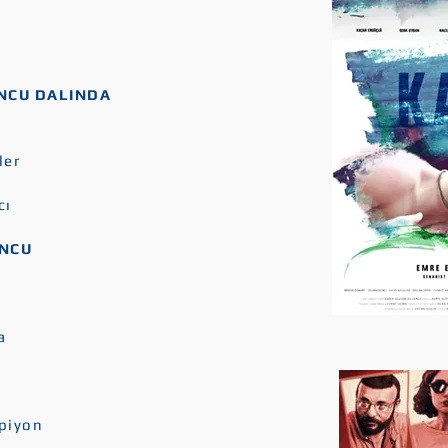
UNCU DALINDA
ler
cı
UNCU
a
mpiyon