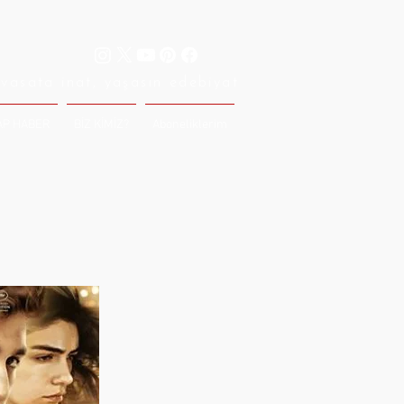
vasata inat, yaşasın edebiyat
AP HABER
BİZ KİMİZ?
Aboneliklerim