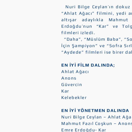
Nuri Bilge Ceylan’ın dokuz
“Ahlat Ağacı” filmini, yedi a
altışar adaylıkla Mahmut
Erdoğdu’nun “Kar” ve Tolga
filmleri izledi.
“Daha”, “Müslüm Baba”, “Son 
İçin Şampiyon” ve “Sofra Sırla
“Aydede” filmleri ise birer da
EN İYİ FİLM DALINDA;
Ahlat Ağacı
Anons
Güvercin
Kar
Kelebekler
EN İYİ YÖNETMEN DALINDA
Nuri Bilge Ceylan – Ahlat Ağa
Mahmut Fazıl Coşkun – Anon
Emre Erdoğdu- Kar