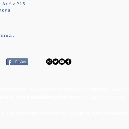
 Arif v 216
Anons
oruz...
Paylaş
celemelerinizi, öykü-deneme türündeki yazılarınızı, edebiy
arınızı
inadinaedebiyat@gmail.com
adresine gönderebilir
 kitap gönderimi ve reklamlarınız için de aynı kanallardan u