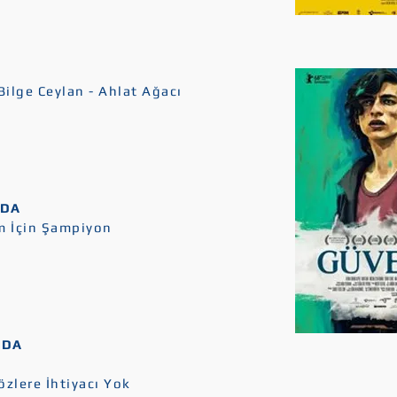
Bilge Ceylan - Ahlat Ağacı
NDA
m İçin Şampiyon
NDA
zlere İhtiyacı Yok