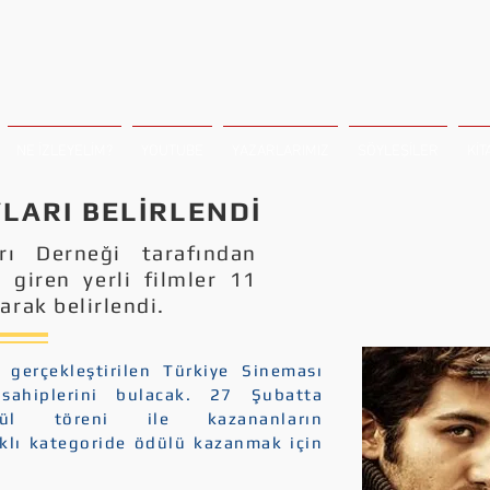
NE İZLEYELİM?
YOUTUBE
YAZARLARIMIZ
SÖYLEŞİLER
KİT
LARI BELİRLENDİ
rı Derneği tarafından
 giren yerli filmler 11
arak belirlendi.
erçekleştirilen Türkiye Sineması
sahiplerini bulacak. 27 Şubatta
ül töreni ile kazananların
rklı kategoride ödülü kazanmak için