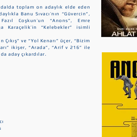
 dalda toplam on adaylık elde eden
daylıkla Banu Sıvacı’nın “Güvercin”,
 Fazıl Coşkun’un “Anons”, Emre
 Karaçelik’in “Kelebekler” isimli
Çıkış” ve “Yol Kenarı” üçer, “Bizim
rı” ikişer, “Arada”, “Arif v 216” ile
lda aday çıkardılar.
cı
s