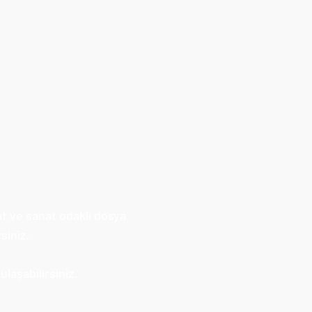
at ve sanat odaklı dosya
siniz.
laşabilirsiniz.