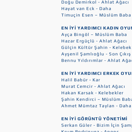
Doğu Demirkol - Ahlat Ağacı
Hayat van Eck - Daha
Timuçin Esen – Müslüm Baba
EN İYİ YARDIMCI KADIN OY
Ayça Bingöl – Müslüm Baba
Hazar Ergüçlü - Ahlat Ağacı
Gülçin Kültür Şahin - Kelebek
Ayşenil Şamlıoğlu - Son Çıkış
Bennu Yıldırımlar - Ahlat Ağa
EN İYİ YARDIMCI ERKEK OY
Halil Babür - Kar
Murat Cemcir - Ahlat Ağacı
Hakan Karsak - Kelebekler
Şahin Kendirci – Müslüm Bab
Ahmet Mümtaz Taylan - Daha
EN İYİ GÖRÜNTÜ YÖNETİMİ
Serkan Güler - Bizim İçin Şa
Krum Rodriguez - Anons