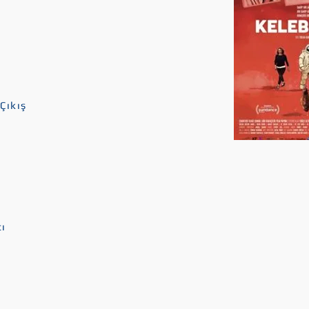
Çıkış
cı