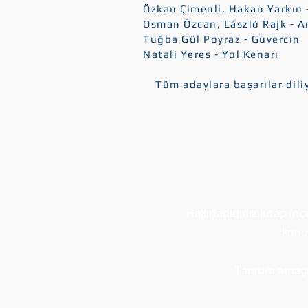
Özkan Çimenli, Hakan Yarkın -
Osman Özcan, László Rajk - 
Tuğba Gül Poyraz - Güvercin
Natali Yeres - Yol Kenarı
Tüm adaylara başarılar diliy
Hazırladığınız kitap in
konul
Tanıtım amaçlı