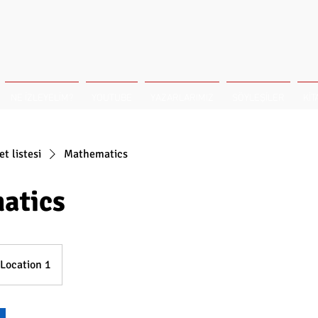
NE İZLEYELİM?
YOUTUBE
YAZARLARIMIZ
SÖYLEŞİLER
KİT
t listesi
Mathematics
atics
Location 1