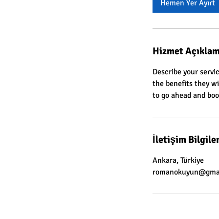
Hemen Yer Ayırt
Hizmet Açıklam
Describe your servic
the benefits they w
to go ahead and boo
İletişim Bilgiler
Ankara, Türkiye
romanokuyun@gma