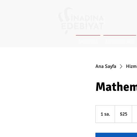
ANASAYFA
NE OKUYALIM ?
Ana Sayfa
Hizme
Mathem
$25
ABD
1 sa.
1
$25
doları
s
a