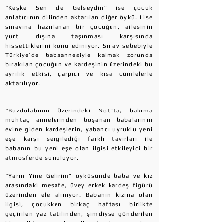
“Keşke Sen de Gelseydin” ise çocuk
anlatıcının dilinden aktarılan diğer öykü. Lise
sınavına hazırlanan bir çocuğun, ailesinin
yurt dışına taşınması karşısında
hissettiklerini konu ediniyor. Sınav sebebiyle
Türkiye’de babaannesiyle kalmak zorunda
bırakılan çocuğun ve kardeşinin üzerindeki bu
ayrılık etkisi, çarpıcı ve kısa cümlelerle
aktarılıyor.
“Buzdolabının Üzerindeki Not”ta, bakıma
muhtaç annelerinden boşanan babalarının
evine giden kardeşlerin, yabancı uyruklu yeni
eşe karşı sergilediği farklı tavırları ile
babanın bu yeni eşe olan ilgisi etkileyici bir
atmosferde sunuluyor.
“Yarın Yine Gelirim” öyküsünde baba ve kız
arasındaki mesafe, üvey erkek kardeş figürü
üzerinden ele alınıyor. Babanın kızına olan
ilgisi, çocukken birkaç haftası birlikte
geçirilen yaz tatilinden, şimdiyse gönderilen