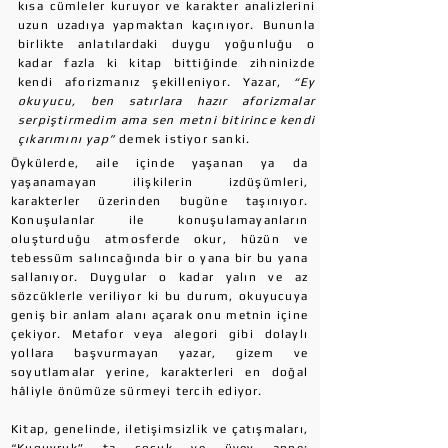
kısa cümleler kuruyor ve karakter analizlerini
uzun uzadıya yapmaktan kaçınıyor. Bununla
birlikte anlatılardaki duygu yoğunluğu o
kadar fazla ki kitap bittiğinde zihninizde
kendi aforizmanız şekilleniyor. Yazar,
“Ey
okuyucu, ben satırlara hazır aforizmalar
serpiştirmedim ama sen metni bitirince kendi
çıkarımını yap”
demek istiyor sanki.
Öykülerde, aile içinde yaşanan ya da
yaşanamayan ilişkilerin izdüşümleri,
karakterler üzerinden bugüne taşınıyor.
Konuşulanlar ile konuşulamayanların
oluşturduğu atmosferde okur, hüzün ve
tebessüm salıncağında bir o yana bir bu yana
sallanıyor. Duygular o kadar yalın ve az
sözcüklerle veriliyor ki bu durum, okuyucuya
geniş bir anlam alanı açarak onu metnin içine
çekiyor. Metafor veya alegori gibi dolaylı
yollara başvurmayan yazar, gizem ve
soyutlamalar yerine, karakterleri en doğal
hâliyle önümüze sürmeyi tercih ediyor.
Kitap, genelinde, iletişimsizlik ve çatışmaları,