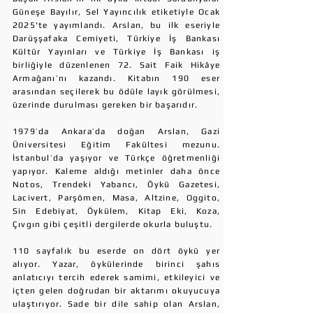
Güneşe Bayılır, Sel Yayıncılık etiketiyle Ocak
2025'te yayımlandı. Arslan, bu ilk eseriyle
Darüşşafaka Cemiyeti, Türkiye İş Bankası
Kültür Yayınları ve Türkiye İş Bankası iş
birliğiyle düzenlenen 72. Sait Faik Hikâye
Armağanı’nı kazandı. Kitabın 190 eser
arasından seçilerek bu ödüle layık görülmesi,
üzerinde durulması gereken bir başarıdır.
1979’da Ankara’da doğan Arslan, Gazi
Üniversitesi Eğitim Fakültesi mezunu.
İstanbul’da yaşıyor ve Türkçe öğretmenliği
yapıyor. Kaleme aldığı metinler daha önce
Notos, Trendeki Yabancı, Öykü Gazetesi,
Lacivert, Parşömen, Masa, Altzine, Oggito,
Sin Edebiyat, Öykülem, Kitap Eki, Koza,
Çıvgın gibi çeşitli dergilerde okurla buluştu.
110 sayfalık bu eserde on dört öykü yer
alıyor. Yazar, öykülerinde birinci şahıs
anlatıcıyı tercih ederek samimi, etkileyici ve
içten gelen doğrudan bir aktarımı okuyucuya
ulaştırıyor. Sade bir dile sahip olan Arslan,