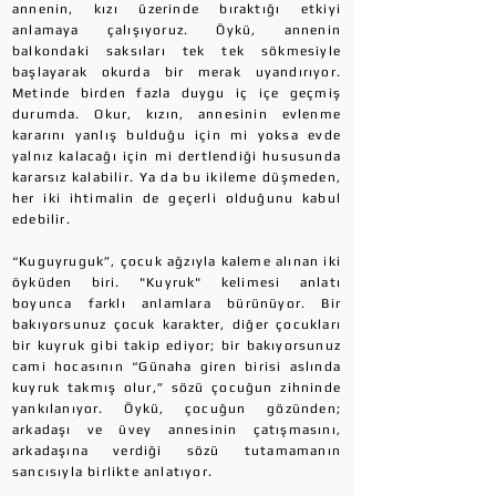
annenin, kızı üzerinde bıraktığı etkiyi
anlamaya çalışıyoruz. Öykü, annenin
balkondaki saksıları tek tek sökmesiyle
başlayarak okurda bir merak uyandırıyor.
Metinde birden fazla duygu iç içe geçmiş
durumda. Okur, kızın, annesinin evlenme
kararını yanlış bulduğu için mi yoksa evde
yalnız kalacağı için mi dertlendiği hususunda
kararsız kalabilir. Ya da bu ikileme düşmeden,
her iki ihtimalin de geçerli olduğunu kabul
edebilir.
“Kuguyruguk”, çocuk ağzıyla kaleme alınan iki
öyküden biri. "Kuyruk" kelimesi anlatı
boyunca farklı anlamlara bürünüyor. Bir
bakıyorsunuz çocuk karakter, diğer çocukları
bir kuyruk gibi takip ediyor; bir bakıyorsunuz
cami hocasının “Günaha giren birisi aslında
kuyruk takmış olur,” sözü çocuğun zihninde
yankılanıyor. Öykü, çocuğun gözünden;
arkadaşı ve üvey annesinin çatışmasını,
arkadaşına verdiği sözü tutamamanın
sancısıyla birlikte anlatıyor.