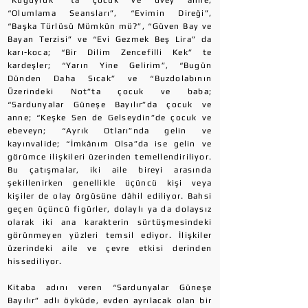
“Kuguyruk” ta çocuk ve üvey anne;
“Olumlama Seansları”, “Evimin Direği”,
“Başka Türlüsü Mümkün mü?”, “Güven Bay ve
Bayan Terzisi” ve “Evi Gezmek Beş Lira” da
karı-koca; “Bir Dilim Zencefilli Kek” te
kardeşler; “Yarın Yine Gelirim”, “Bugün
Dünden Daha Sıcak” ve “Buzdolabının
Üzerindeki Not”ta çocuk ve baba;
“Sardunyalar Güneşe Bayılır”da çocuk ve
anne; “Keşke Sen de Gelseydin”de çocuk ve
ebeveyn; “Ayrık Otları”nda gelin ve
kayınvalide; “İmkânım Olsa”da ise gelin ve
görümce ilişkileri üzerinden temellendiriliyor.
Bu çatışmalar, iki aile bireyi arasında
şekillenirken genellikle üçüncü kişi veya
kişiler de olay örgüsüne dâhil ediliyor. Bahsi
geçen üçüncü figürler, dolaylı ya da dolaysız
olarak iki ana karakterin sürtüşmesindeki
görünmeyen yüzleri temsil ediyor. İlişkiler
üzerindeki aile ve çevre etkisi derinden
hissediliyor.
Kitaba adını veren “Sardunyalar Güneşe
Bayılır” adlı öyküde, evden ayrılacak olan bir