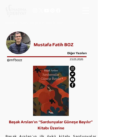
vasata inat, yaşasın edebiyat
Mustafa Fatih BOZ
Diğer Yazıları
@mfbozz
23.05.2026
Başak Arslan’ın “Sardunyalar Güneşe Bayılır”
Kitabı Üzerine
Başak Arslan’ın ilk öykü kitabı Sardunyalar