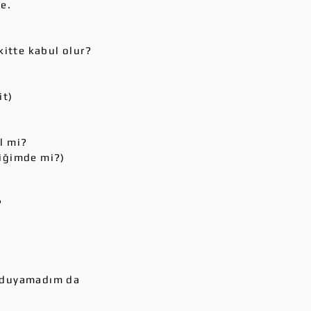
e.
itte kabul olur?
it)
l mi?
diğimde mi?)
?
) duyamadım da