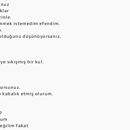
unuz
ıklar
zinle.
lenmek istemedim efendim.
h.
a olduğunu düşünüyorsanız.
e sıkışmış bir kul.
yorsunuz.
 kabalık etmiş olurum.
?
uzum
değilim fakat