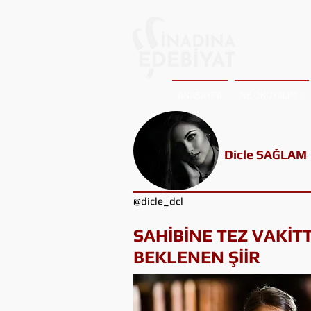
ANASAYFA
NE OKUYALIM ?
Dicle SAĞLAM
@dicle_dcl
SAHİBİNE TEZ VAKİT
BEKLENEN ŞİİR