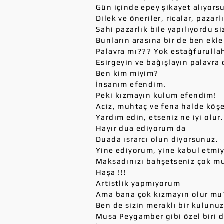
Gün içinde epey şikayet alıyors
Dilek ve öneriler, ricalar, pazarl
Sahi pazarlık bile yapılıyordu si
Bunların arasına bir de ben ek
Palavra mı??? Yok estağfurulla
Esirgeyin ve bağışlayın palavr
Ben kim miyim?
İnsanım efendim.
Peki kızmayın kulum efendim!
Aciz, muhtaç ve fena halde köşey
Yardım edin, etseniz ne iyi olur.
Hayır dua ediyorum da
Duada ısrarcı olun diyorsunuz.
Yine ediyorum, yine kabul etmi
Maksadınızı bahşetseniz çok mu
Haşa !!!
Artistlik yapmıyorum
Ama bana çok kızmayın olur mu
Ben de sizin meraklı bir kulun
Musa Peygamber gibi özel biri 