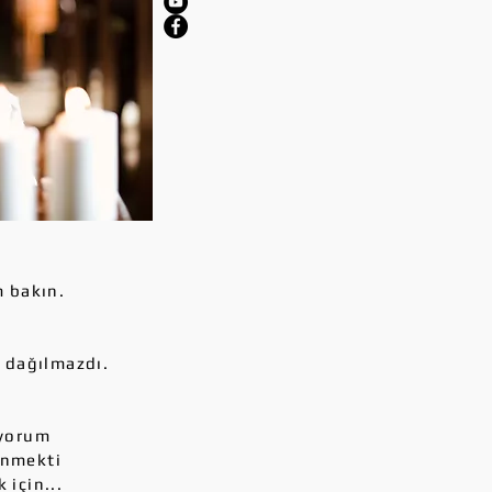
m bakın.
r dağılmazdı.
ıyorum
ünmekti
için...