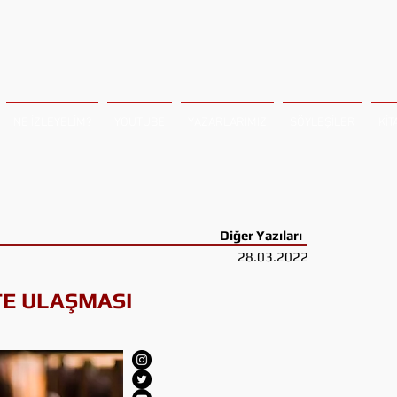
NE İZLEYELİM?
YOUTUBE
YAZARLARIMIZ
SÖYLEŞİLER
KİT
Diğer
Yazıları
28.03.2022
TE ULAŞMASI