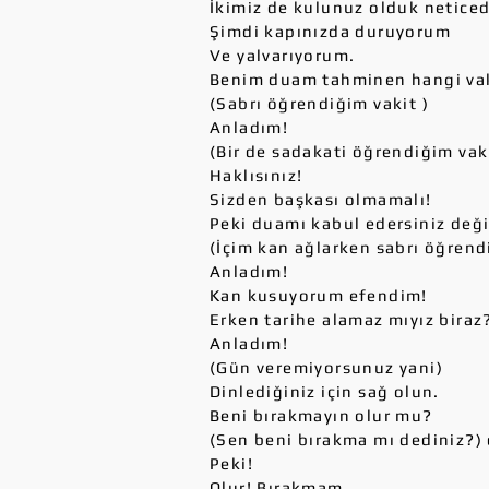
İkimiz de kulunuz olduk neticed
Şimdi kapınızda duruyorum
Ve yalvarıyorum.
Benim duam tahminen hangi vak
(Sabrı öğrendiğim vakit )
Anladım!
(Bir de sadakati öğrendiğim vak
Haklısınız!
Sizden başkası olmamalı!
Peki duamı kabul edersiniz deği
(İçim kan ağlarken sabrı öğren
Anladım!
Kan kusuyorum efendim!
Erken tarihe alamaz mıyız biraz
Anladım!
(Gün veremiyorsunuz yani)
Dinlediğiniz için sağ olun.
Beni bırakmayın olur mu?
(Sen beni bırakma mı dediniz?
Peki!
Olur! Bırakmam.