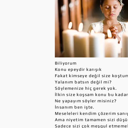
Biliyorum
Konu epeydir karışık
Fakat kimseye değil size koştu
Yalanım batsın değil mi?
Söylemenize hiç gerek yok.
İlkin size koşsam konu bu kada
Ne yapayım söyler misiniz?
İnsanım ben işte.
Meseleleri kendim çözerim san
Ama niyetim tamamen sizi düş
Sadece sizi çok meşgul etmemek 