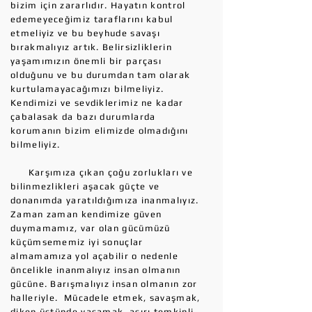
bizim için zararlıdır. Hayatın kontrol
edemeyeceğimiz taraflarını kabul
etmeliyiz ve bu beyhude savaşı
bırakmalıyız artık. Belirsizliklerin
yaşamımızın önemli bir parçası
olduğunu ve bu durumdan tam olarak
kurtulamayacağımızı bilmeliyiz.
Kendimizi ve sevdiklerimiz ne kadar
çabalasak da bazı durumlarda
korumanın bizim elimizde olmadığını
bilmeliyiz.
Karşımıza çıkan çoğu zorlukları ve
bilinmezlikleri aşacak güçte ve
donanımda yaratıldığımıza inanmalıyız.
Zaman zaman kendimize güven
duymamamız, var olan gücümüzü
küçümsememiz iyi sonuçlar
almamamıza yol açabilir o nedenle
öncelikle inanmalıyız insan olmanın
gücüne. Barışmalıyız insan olmanın zor
halleriyle. Mücadele etmek, savaşmak,
diken üstünde yaşamak, aşırı temkinli