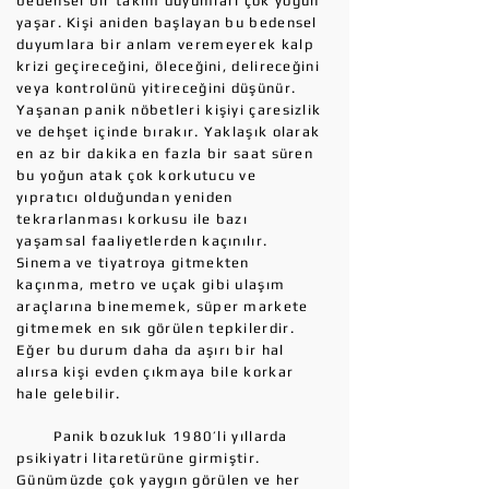
bedensel bir takım duyumları çok yoğun
yaşar. Kişi aniden başlayan bu bedensel
duyumlara bir anlam veremeyerek kalp
krizi geçireceğini, öleceğini, delireceğini
veya kontrolünü yitireceğini düşünür.
Yaşanan panik nöbetleri kişiyi çaresizlik
ve dehşet içinde bırakır. Yaklaşık olarak
en az bir dakika en fazla bir saat süren
bu yoğun atak çok korkutucu ve
yıpratıcı olduğundan yeniden
tekrarlanması korkusu ile bazı
yaşamsal faaliyetlerden kaçınılır.
Sinema ve tiyatroya gitmekten
kaçınma, metro ve uçak gibi ulaşım
araçlarına binememek, süper markete
gitmemek en sık görülen tepkilerdir.
Eğer bu durum daha da aşırı bir hal
alırsa kişi evden çıkmaya bile korkar
hale gelebilir.
Panik bozukluk 1980’li yıllarda
psikiyatri litaretürüne girmiştir.
Günümüzde çok yaygın görülen ve her