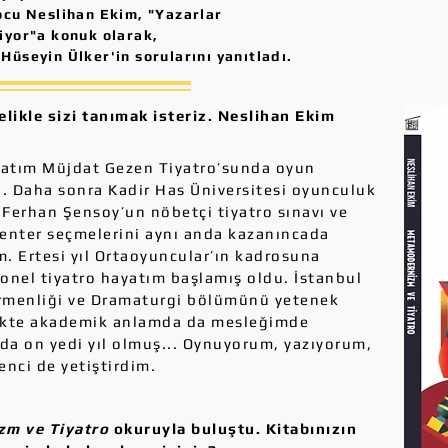
ocu Neslihan Ekim, "Yazarlar
iyor"a konuk olarak,
Hüseyin Ülker'in sorularını yanıtladı.
likle sizi tanımak isteriz. Neslihan Ekim
yatım Müjdat Gezen Tiyatro’sunda oyun
ı. Daha sonra Kadir Has Üniversitesi oyunculuk
erhan Şensoy’un nöbetçi tiyatro sınavı ve
Kenter seçmelerini aynı anda kazanıncada
ım. Ertesi yıl Ortaoyuncular’ın kadrosuna
onel tiyatro hayatım başlamış oldu. İstanbul
tirmenliği ve Dramaturgi bölümünü yetenek
likte akademik anlamda da mesleğimde
da on yedi yıl olmuş... Oynuyorum, yazıyorum,
enci de yetiştirdim.
m ve Tiyatro
okuruyla buluştu. Kitabınızın