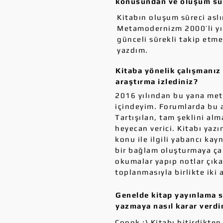
konusundan ve oluşum sü
Kitabın oluşum süreci aslı
Metamodernizm 2000’li yıl
günceli sürekli takip etme
yazdım.
Kitaba yönelik çalışmanız 
araştırma izlediniz?
2016 yılından bu yana met
içindeyim. Forumlarda bu a
Tartışılan, tam şeklini al
heyecan verici. Kitabı ya
konu ile ilgili yabancı kay
bir bağlam oluşturmaya çal
okumalar yapıp notlar çıka
toplanmasıyla birlikte iki
Genelde kitap yayınlama s
yazmaya nasıl karar verd
Çoook :) Kitabı bitirdikte