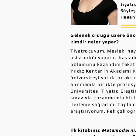
tiyatr
Söyleş
Hasan 
Gelenek olduğu üzere önce
kimdir neler yapar?
Tiyatrocuyum. Mesleki ha
asistanlığı yaparak başlad
bölümünü kazandım fakat F
Yıldız Kenter’in Akademi 
üniversiteyi yarıda bırakt
alınmamla birlikte profosy
Üniversitesi Tiyatro Eleş
sınavıyla kazanmamla bir
ilerleme sağladım. Toplam
araştırıyorum. Pek çok öğr
İlk kitabınız
Metamoderniz