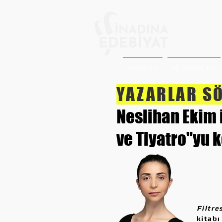
ANASAYFA
NE OKUYALIM ?
YAZARLAR SÖ
Neslihan Ekim
ve Tiyatro"yu 
Filtre
kitabı