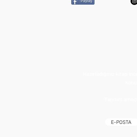
Paylaş
Hazırladığınız kitap in
konul
Tanıtım amaçlı
E-POSTA