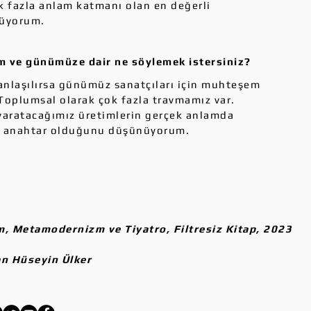
ok fazla anlam katmanı olan en değerli
nüyorum.
 ve günümüze dair ne söylemek istersiniz?
nlaşılırsa günümüz sanatçıları için muhteşem
. Toplumsal olarak çok fazla travmamız var.
e yaratacağımız üretimlerin gerçek anlamda
ve anahtar olduğunu düşünüyorum.
m, Metamodernizm ve Tiyatro, Filtresiz Kitap, 2023
an Hüseyin Ülker