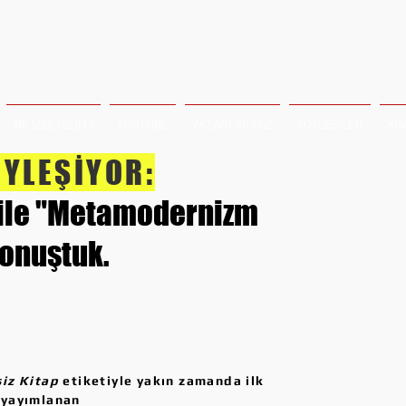
NE İZLEYELİM?
YOUTUBE
YAZARLARIMIZ
SÖYLEŞİLER
KİT
YLEŞİYOR:
 ile "Metamodernizm
konuştuk.
siz Kitap
etiketiyle yakın zamanda ilk
 yayımlanan