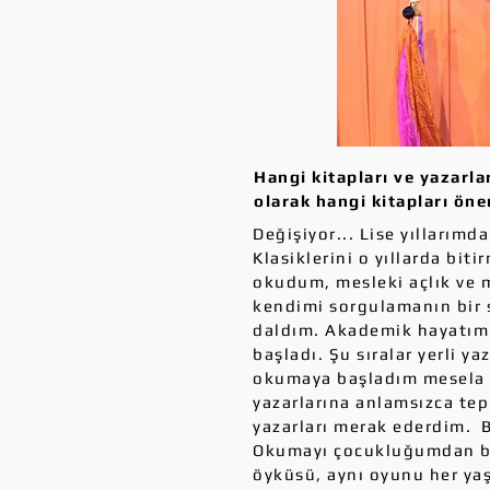
Hangi kitapları ve yazarl
olarak hangi kitapları öne
Değişiyor... Lise yıllarım
Klasiklerini o yıllarda bit
okudum, mesleki açlık ve m
kendimi sorgulamanın bir s
daldım. Akademik hayatım
başladı. Şu sıralar yerli ya
okumaya başladım mesela (
yazarlarına anlamsızca tep
yazarları merak ederdim. B
Okumayı çocukluğumdan ber
öyküsü, aynı oyunu her ya