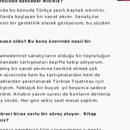
recinde bahseder misiniz?
nda bu konuda Türkçe yazılı kaynak sıkıntısı.
larda başlayan bir sanat akımı. Sanatçılar
sini bir gereklilik olarak görüyorum, bu yüzden
nasıl oldu? Bu konu üzerinde nasıl bir
amodernist sanatçıların olduğu bir topluluğun
landaki tartışmaları keyifle takip ediyorum.
mamış bir sanat akımına tanıklık etmek çok
zım sürecinde hem bu tartışmalardan hem de
naklardan yararlanarak Türkiye Tiyatrosu için
ıştım. Yaklaşık bir buçuk yıl boyunca sadece
rdım. Kitabın yazım suresi de bunların derlenip
 ay sürdü. Her gün sekiz saat mesai yaptım.
üreci biraz zorlu bir süreç oluyor. Kitap
iniz?
n sonra neredeyse tüm yayınevlerine e-posta