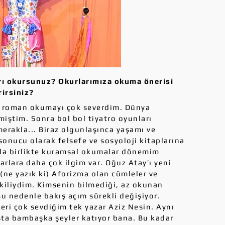
arı okursunuz? Okurlarımıza okuma önerisi
rirsiniz?
da roman okumayı çok severdim. Dünya
irmiştim. Sonra bol bol tiyatro oyunları
erakla... Biraz olgunlaşınca yaşamı ve
onucu olarak felsefe ve sosyoloji kitaplarına
la birlikte kuramsal okumalar dönemim
zarlara daha çok ilgim var. Oğuz Atay’ı yeni
ne yazık ki) Aforizma olan cümleler ve
kiliydim. Kimsenin bilmediği, az okunan
u nedenle bakış açım sürekli değişiyor.
i çok sevdiğim tek yazar Aziz Nesin. Aynı
şta bambaşka şeyler katıyor bana. Bu kadar