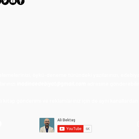
celemelerinizi, öykü-deneme türündeki yazılarınızı, edebiy
arınızı
inadinaedebiyat@gmail.com
adresine gönderebilir
 kitap gönderimi ve reklamlarınız için de aynı kanallardan u