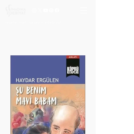
vasata inat, yaşasın edebiyat