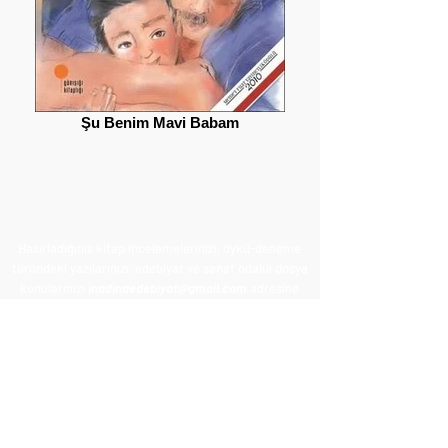
Şu Benim Mavi Babam
Hazırladığınız kitap incelemelerinizi, öykü-deneme
türündeki yazılarınızı, edebiyat ve sanat odaklı dosya
konularınızı
inadinaedebiyat@gmail.com
adresine
gönderebilirsiniz.
Tanıtım amaçlı kitap gönderimi ve reklamlarınız için
de aynı kanallardan ulaşabilirsiniz.
E-POSTA