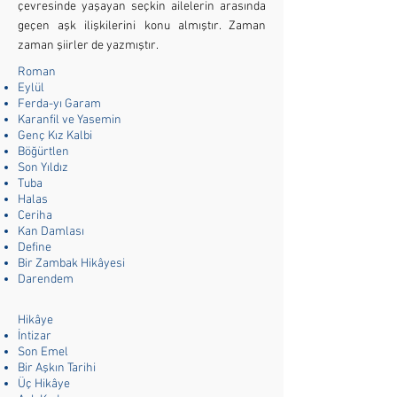
çevresinde yaşayan seçkin ailelerin arasında
geçen aşk ilişkilerini konu almıştır. Zaman
zaman şiirler de yazmıştır.
Roman
Eylül
Ferda-yı Garam
Karanfil ve Yasemin
Genç Kız Kalbi
Böğürtlen
Son Yıldız
Tuba
Halas
Ceriha
Kan Damlası
Define
Bir Zambak Hikâyesi
Darendem
Hikâye
İntizar
Son Emel
Bir Aşkın Tarihi
Üç Hikâye