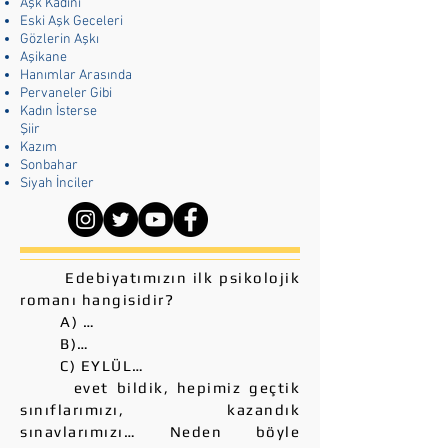
Aşk Kadını
Eski Aşk Geceleri
Gözlerin Aşkı
Aşikane
Hanımlar Arasında
Pervaneler Gibi
Kadın İsterse
Şiir
Kazım
Sonbahar
Siyah İnciler
Edebiyatımızın ilk psikolojik
romanı hangisidir?
A) …
B)…
C) EYLÜL…
evet bildik, hepimiz geçtik
sınıflarımızı, kazandık
sınavlarımızı… Neden böyle