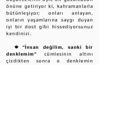
önüne getiriyor ki, kahramanlarla
bütünleşiyor; onları anlayan,
onların yaşamlarına saygı duyan
iyi bir dost gibi hissediyorsunuz
kendinizi.
🍁
“İnsan değilim, sanki bir
denklemim”
cümlesinin altını
çizdikten sonra o denklemin
çözümüne ya da çözümsüzlüğüne
giderken Süreyya’yı, Necib’i,
Suad’ı, Hacer’i, Fatin’i tanıdım,
oturup kahvelerini içtim. Sonra o
duru aşkın çaresiz sahiplerine
baktım ve yazarla birlikte şöyle
söyledim: “O, yalnızca bir esirdi,
ruhunun esiriydi, ihtiyaç esiri,
düşüncesinin çekiciliğine
yakalanmış bir esirdi.”