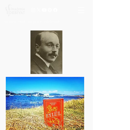
vasata inat, yaşasın edebiyat