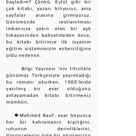
başladım? Çünkü, Eylül gibi bir
çok kitabı, yazarı biliyoruz, ama
sayfalar arasına girmiyoruz.
Günümüzde rastlanılması
imkansıza yakın olan bir aşk
hikayesinden bahsetmeden önce,
bu kitabı bitirince ilk isyanım
eğitim sistemimizin ezberciliğine
oldu nedense.
Bilgi Yayınevi ‘nin titizlikle
günümüz Türkçesiyle yayımladığı
bu romanı okurken, 1900’lerde
yazılmış bir eser olduğunu
anlayamadan kitabı bitirmeniz
mümkün.
🍁Mehmed Rauf, eser boyunca
her bir kahramanın kişiliğini,
ruhunun derinliklerini,
düşüncelerini öyle bir gözümüzün