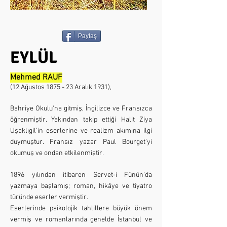
Paylaş
EYLÜL
Mehmed RAUF
(
12 Ağustos
1875
-
23 Aralık
1931
),
Bahriye Okulu'na gitmiş, İngilizce ve Fransızca
öğrenmiştir. Yakından takip ettiği Halit Ziya
Uşaklıgil'in eserlerine ve realizm akımına ilgi
duymuştur. Fransız yazar Paul Bourget'yi
okumuş ve ondan etkilenmiştir.
1896 yılından itibaren
Servet-i Fünûn
'da
yazmaya başlamış; roman, hikâye ve tiyatro
türünde eserler vermiştir.
Eserlerinde psikolojik tahlillere büyük önem
vermiş ve romanlarında genelde İstanbul ve