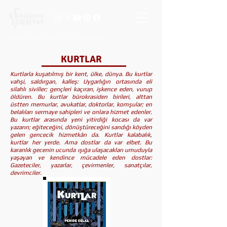
vasata inat, yaşasın edebiyat
KURTLAR
Kurtlarla kuşatılmış bir kent, ülke, dünya. Bu kurtlar
vahşi, saldırgan, kalleş: Uygarlığın ortasında eli
silahlı siviller; gençleri kaçıran, işkence eden, vurup
öldüren. Bu kurtlar bürokrasiden birileri, alttan
üstten memurlar, avukatlar, doktorlar, komşular; en
belalıları sermaye sahipleri ve onlara hizmet edenler.
Bu kurtlar arasında yeni yitirdiği kocası da var
yazarın; eğiteceğini, dönüştüreceğini sandığı köyden
gelen gencecik hizmetkârı da. Kurtlar kalabalık,
kurtlar her yerde. Ama dostlar da var elbet. Bu
karanlık gecenin ucunda ışığa ulaşacakları umuduyla
yaşayan ve kendince mücadele eden dostlar:
Gazeteciler, yazarlar, çevirmenler, sanatçılar,
devrimciler.