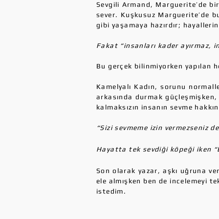
Sevgili Armand, Marguerite’de bir
sever. Kuşkusuz Marguerite’de bu 
gibi yaşamaya hazırdır; hayalleri
Fakat “insanları kader ayırmaz, in
Bu gerçek bilinmiyorken yapılan h
Kamelyalı Kadın, sorunu normalle
arkasında durmak güçleşmişken, s
kalmaksızın insanın sevme hakkın
“Sizi sevmeme izin vermezseniz de
Hayatta tek sevdiği köpeği iken “
Son olarak yazar, aşkı uğruna ve
ele almışken ben de incelemeyi te
istedim.