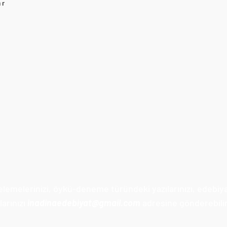
ar
celemelerinizi, öykü-deneme türündeki yazılarınızı, edebiy
arınızı
inadinaedebiyat@gmail.com
adresine gönderebilir