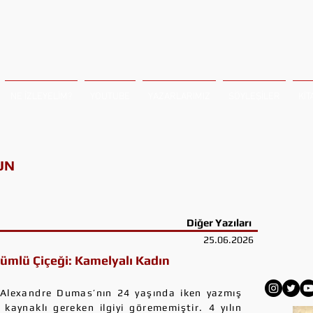
NE İZLEYELİM?
YOUTUBE
YAZARLARIMIZ
SÖYLEŞİLER
KİT
UN
Diğer Yazıları
25.06.2026
ümlü Çiçeği: Kamelyalı Kadın
 Alexandre Dumas’nın 24 yaşında iken yazmış
kaynaklı gereken ilgiyi görememiştir. 4 yılın