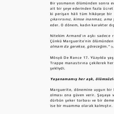
Bir yosmanın ölümünden sonra evin
ait bir şeye ederinden fazla ücre
ki perişan hâli tüm hikâyeye bir
çıkarırsınız, kimse inanmaz, ama 
eder. O dönem, kadın karakter dış
Nitekim Armand’ın aşkı sadece ro
Çünkü Marguerite’nin ölümünden s
olmam da gerekse, göreceğim.”
(s
Mösyö De Rance 17. Yüzyılda yaş
Trappe manastırına çekilerek he
şekliydi.
Yaşanamamış her aşk, ölümsüzl
Marguerite, dönemine uygun bir ka
olması ona güven verir. Şaşaya v
dürbün şeker torbası ve bir deme
ise bir muamma olarak kalmıştır.