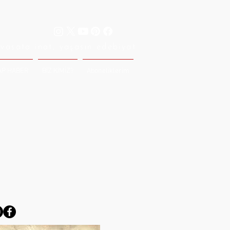
vasata inat, yaşasın edebiyat
AP HABER
BİZ KİMİZ?
Aboneliklerim