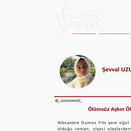
ANASAYFA
NE OKUYALIM ?
Şevval UZ
@_uzunsevval_
Ölümsüz Aşkın Öl
Alexandre Dumas Fils yani oğul
olduğu roman, siyasi olaylardan 