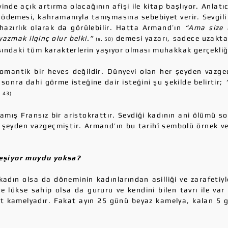
de açık artırma olacağının afişi ile kitap başlıyor. Anlatı
t ödemesi, kahramanıyla tanışmasına sebebiyet verir. Sevgil
 hazırlık olarak da görülebilir. Hatta Armand’ın
“Ama size 
yazmak ilginç olur belki.”
demesi yazarı, sadece uzaktan
(s. 50)
ındaki tüm karakterlerin yaşıyor olması muhakkak gerçekliği
mantik bir heves değildir. Dünyevi olan her şeyden vazgeçe
onra dahi görme isteğine dair isteğini şu şekilde belirtir;
. 43)
amış Fransız bir aristokrattır. Sevdiği kadının ani ölümü
r şeyden vazgeçmiştir. Armand’ın bu tarihî sembolü örnek
eşiyor muydu yoksa?
dın olsa da döneminin kadınlarından asilliği ve zarafetiyle
e lükse sahip olsa da gururu ve kendini bilen tavrı ile var
t kamelyadır. Fakat ayın 25 günü beyaz kamelya, kalan 5 g