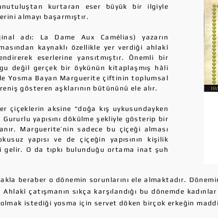
unutuluştan kurtaran eser büyük bir ilgiyle
yerini almayı başarmıştır.
ijinal adı: La Dame Aux Camélias) yazarın
masından kaynaklı özellikle yer verdiği ahlakî
lendirerek eserlerine yansıtmıştır. Önemli bir
rgu değil gerçek bir öykünün kitaplaşmış hâli
le Yosma Bayan Marguerite çiftinin toplumsal
ireniş gösteren aşklarının bütününü ele alır.
ğer çiçeklerin aksine “doğa kış uykusundayken
” Gururlu yapısını dökülme şekliyle gösterip bir
anır. Marguerite’nin sadece bu çiçeği alması
kusuz yapısı ve de çiçeğin yapısının kişilik
ri gelir. O da tıpkı bulunduğu ortama inat şuh
akla beraber o dönemin sorunlarını ele almaktadır. Dönemin
 Ahlakî çatışmanın sıkça karşılandığı bu dönemde kadınlar b
 olmak istediği yosma için servet döken birçok erkeğin madd