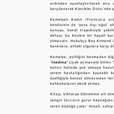
ardından oyunlaştırılarak onu 
karşılanarak Klasikler Dizisi’nde 
Kamelyalı Kadın (Fransızca or
kendisinin de ‘yasa dışı oğul’ ol
konuyu, kendi trajedisiyle şekil
detayı; bu kitabın bir hayalî ku
olmasıdır. Hukukçu Bay Armand i
baskılara, ahlakî olgulara karşı d
Kamelya, asilliğini bozmadan di
‘inadına’
çiçek açmasıyla bilinir.
bütün halinde yok olmaya hazırl
verem hastalığından kaynaklı ko
özelliğiyle benzer olmasından ile
kahkahalarını eksik etmez.​
Kitap, Viktorya Dönemine ait olm
zengin tüccarın gurur kaynağıdır.
veren düdüğü çalar’ misali, sahip