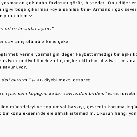
 yosmadan çok daha fazlasını görür, hisseder. Onu diğer erk
ilgiyi boşa çıkarmaz -öyle sanılsa bile- Armand’ı çok sever
ne paha biçmez.
sanları insanlar ayırır.”
er davranış ölümü erkene çeker.
ştirmek yerine yosmalığın değer kaybettirmediği bir aşkı k
eviyorum diyebilmek zorlaşmışken kitabın hissiyatı insana 
ı savunuyor.
 deli olurum.”
diyebilmekti cesaret.
(s. 81)
Eh işte, seni köpeğim kadar seviverdim birden.”
diyebi
(s. 130)
rilen mücadeleyi ve toplumsal baskıyı, çevrenin koruma içg
k bir konu ekseninde ele almak istemedim. Okurun hangi yöne