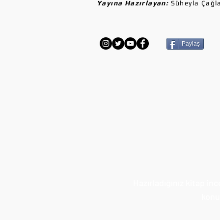
Yayına Hazırlayan:
Süheyla Çağl
Paylaş
Hazırladığınız kitap in
konul