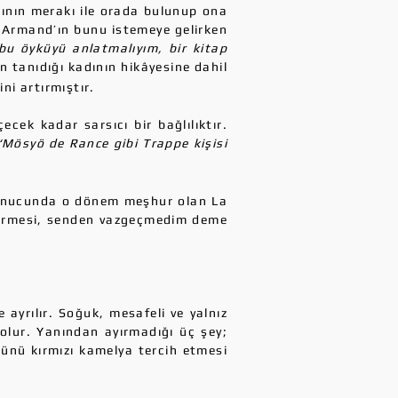
cının merakı ile orada bulunup ona
i Armand’ın bunu istemeye gelirken
bu öyküyü anlatmalıyım, bir kitap
 tanıdığı kadının hikâyesine dahil
ni artırmıştır.
cek kadar sarsıcı bir bağlılıktır.
“Mösyö de Rance gibi Trappe kişisi
 sonucunda o dönem meşhur olan La
 vermesi, senden vazgeçmedim deme
 ayrılır. Soğuk, mesafeli ve yalnız
 olur. Yanından ayırmadığı üç şey;
ünü kırmızı kamelya tercih etmesi