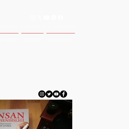
vasata inat, yaşasın edebiyat
AP HABER
BİZ KİMİZ?
Aboneliklerim