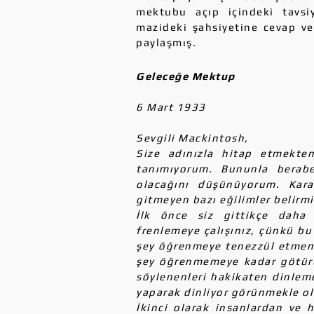
mektubu açıp içindeki tavsi
mazideki şahsiyetine cevap ve
paylaşmış.
Geleceğe Mektup
6 Mart 1933
Sevgili Mackintosh,
Size adınızla hitap etmekte
tanımıyorum. Bununla berabe
olacağını düşünüyorum. Kar
gitmeyen bazı eğilimler belirmi
İlk önce siz gittikçe daha 
frenlemeye çalışınız, çünkü b
şey öğrenmeye tenezzül etmemen
şey öğrenmemeye kadar götürür.
söylenenleri hakikaten dinlemel
yaparak dinliyor görünmekle o
İkinci olarak insanlardan ve 