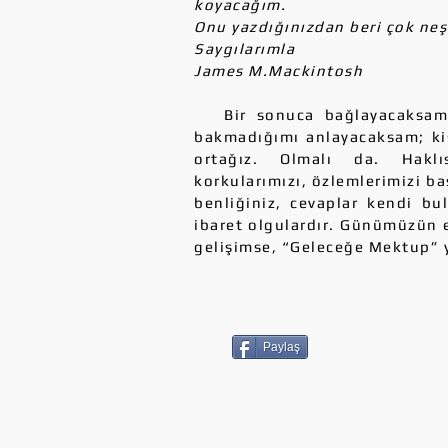
koyacağım.
Onu yazdığınızdan beri çok neş
Saygılarımla
James M.Mackintosh
Bir sonuca bağlayacaksam e
bakmadığımı anlayacaksam; ki
ortağız. Olmalı da. Haklısı
korkularımızı, özlemlerimizi ba
benliğiniz, cevaplar kendi bul
ibaret olgulardır. Günümüzün e
gelişimse, “Geleceğe Mektup” y
Paylaş