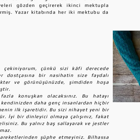
yeleri gözden geçirerek ikinci mektupla
rmiş. Yazar kitabında her iki mektubu da
n çekiniyorum, çünkü sizi kâfi derecede
r dostçasına bir nasihatin size faydalı
akter ve görünüşünüzde, şimdiden hoşa
ştir.
fazla konuşkan olacaksınız. Bu hatayı
u kendinizden daha genç insanlardan hiçbir
in ilk işaretidir. Bu sizi nihayet yeni bir
 İyi bir dinleyici olmaya çalışınız, fakat
isiniz. Bu yalnız baş sallayarak ve jestler
lmaz.
hareketlerinden şüphe etmeyiniz. Bilhassa