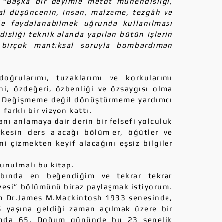
:
“Başka bir deyimle metot mühendisliği,
al düşüncenin, insan, malzeme, tezgâh ve
de faydalanabilmek uğrunda kullanılması
isliği teknik alanda yapılan bütün işlerin
 birçok mantıksal soruyla bombardıman
rularımı, tuzaklarımı ve korkularımı
i, özdeğeri, özbenliği ve özsaygısı olma
ı. Değişmeme değil dönüştürmeme yardımcı
arklı bir vizyon kattı.
ı anlamaya dair derin bir felsefi yolculuk
rkesin ders alacağı bölümler, öğütler ve
ni çizmekten keyif alacağını eşsiz bilgiler
nulmalı bu kitap.
bında en beğendiğim ve tekrar tekrar
esi” bölümünü biraz paylaşmak istiyorum.
en Dr.James M.Mackintosh 1933 senesinde,
5 yaşına geldiği zaman açılmak üzere bir
ında 65. Doğum gününde bu 23 senelik