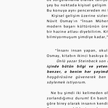
şey bu noktada kişisel gelişim
Bu konuya aynı pencereden mi 
Kişisel gelişim üzerine sizler
Nüvit Osmay’ın “İnsan Mühend
modern başarı kültürünün üret
bir hazine atlası diyebilirim. 
bilmiyormuşum şimdiye kadar,
“İnsanı insan yapan, okulda
Osmay, kitabın ikinci baskıya 
Ünlü yazar Steinbeck son k
içinde bütün bilgi ve yeten
benzer, o benim her şeyimd
hoşgörüsüne güvenerek ben d
söylemek istiyorum.
Ne bu şimdi iki kelimeden olu
zorlandığımız durum! En basit
göre birey olarak insanın kend