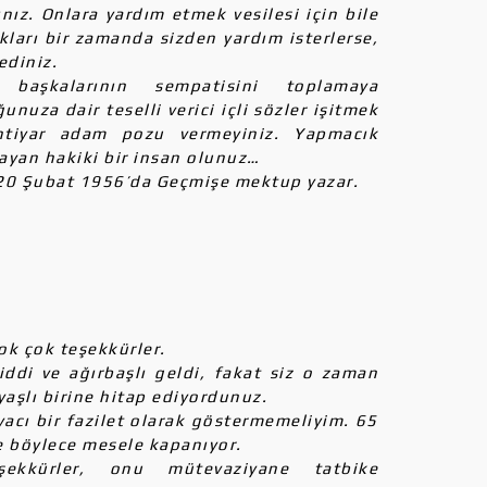
nız. Onlara yardım etmek vesilesi için bile
ıkları bir zamanda sizden yardım isterlerse,
ediniz.
 başkalarının sempatisini toplamaya
nuza dair teselli verici içli sözler işitmek
ihtiyar adam pozu vermeyiniz. Yapmacık
mayan hakiki bir insan olunuz…
20 Şubat 1956’da Geçmişe mektup yazar.
k çok teşekkürler.
iddi ve ağırbaşlı geldi, fakat siz o zaman
yaşlı birine hitap ediyordunuz.
yacı bir fazilet olarak göstermemeliyim. 65
e böylece mesele kapanıyor.
eşekkürler, onu mütevaziyane tatbike