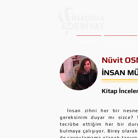
ANASAYFA
NE OKUYALIM ?
Nüvit O
İNSAN MÜ
Kitap İncel
İnsan zihni her bir nesneyi
gereksinim duyar mı sizce?
tecrübe ettiğim her bir dur
bulmaya çalışıyor. Birey olar
de sorgulamama olanak tanıyor