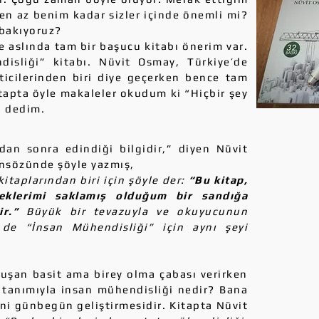
 en az benim kadar sizler içinde önemli mi?
bakıyoruz?
e aslında tam bir başucu kitabı önerim var.
isliği” kitabı. Nüvit Osmay, Türkiye’de
icilerinden biri diye geçerken bence tam
Kitapta öyle makaleler okudum ki “Hiçbir şey
” dedim.
n sonra edindiği bilgidir,” diyen Nüvit
önsözünde şöyle yazmış,
itaplarından biri için şöyle der:
“Bu kitap,
eklerimi saklamış olduğum bir sandığa
ir.”
Büyük bir tevazuyla ve okuyucunun
e “İnsan Mühendisliği” için aynı şeyi
şan basit ama birey olma çabası verirken
 tanımıyla insan mühendisliği nedir? Bana
ini günbegün geliştirmesidir. Kitapta Nüvit