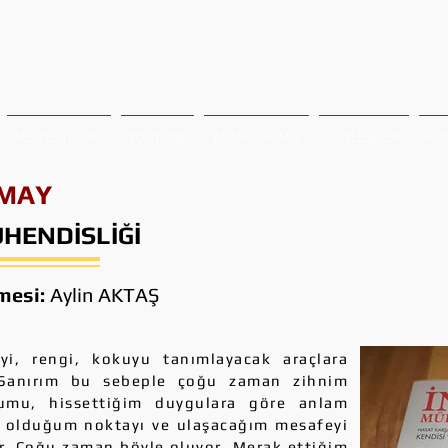
NE İZLEYELİM?
YOUTUBE
YAZARLARIMIZ
SÖYLEŞİLER
KİT
SMAY
HENDİSLİĞİ
emesi:
Aylin AKTAŞ
, rengi, kokuyu tanımlayacak araçlara
 Sanırım bu sebeple çoğu zaman zihnim
umu, hissettiğim duygulara göre anlam
ak olduğum noktayı ve ulaşacağım mesafeyi
. Çoğu zaman böyle oluyor. Merak ettiğim