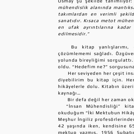
Osmay şu şekilde tanımlıyor
mühendislik alanında mantıks
takımlardan en verimli şekil
sanatıdır. Kısaca metot mühend
en ufak ayrıntılarına kadar
edilmesidir.”
Bu kitap yanlışlarımı, doğ
çözümlememi sağladı. Özgüven
yolunda bireyliğimi sorgulatt
oldu. “Hedefim ne?” sorgusuna f
Her seviyeden her çeşit insan
diyebilirim bu kitap için. He
hikâyelerle dolu. Kitabın üzeri
kaynağı…
Bir defa değil her zaman oku
“İnsan Mühendisliği” kita
okuduğum “İki Mektubun Hikây
Meşhur İngiliz profesörlerind
42 yaşında iken, kendisine 6
mektup yazmış. 1956 Şubat