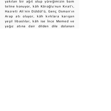
yakılan bir ağıt olup yüreğimizin bam
teline konuyor, kâh Köroğlu’nun Kırat'ı,
Hazreti Ali’nin Düldül'ü, Genç Osman’ın
Arap atı oluyor, kâh kırklara karışan
yeşil libaslılar, kâh ise İnce Memed ve
yağız atına dair dilden dile dolanan
efsaneler ve daha niceleri gibi gelip
yanı başımızdaki satırlara konuyor;
zaman zamansa düşle gerçek arasındaki
çizgi gittikçe azalarak iç içe geçiyor;
velhasıl doğasıyla, insanıyla Çukurova
Yaşar Kemal’in satırlarında yeniden
yaratılıyor.