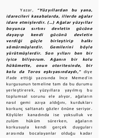
Yazar,
“Yüzyıllardan bu yana,
idarecileri kasabalarda, illerde ağalar
idare etmişlerdir. (…) Ağalar yüzyıllar
boyunca sırtını devletin gücüne
dayayıp kendi gücünü devletin
verdiği güçle birleştirip halkı
sömürmüşlerdir. Gemilerini böyle
yürütmüşlerdir. Son yılları ben bir
iyice biliyorum. Ağanın bir kolu
hükümette, onun otoritesinde, bir
kolu da Toros eşkıyasındaydı,”
diye
ifade ettiği yazısında İnce Memed’in
kurgusunun temeline tam da bu durumu
yerleştirerek, yüzyıllara yayılmış bu
toplumsal sorunu ele alıyor, ağaların
nasıl gemi azıya aldığını, kurdukları
korkunç saltanatı gözler önüne seriyor.
Köylüler kanadında ise yoksulluk ve
zulüm hüküm sürerken, ağaların
korkusuyla kendi gerçek duyguları
arasında bocalayanlar olduğu kadar