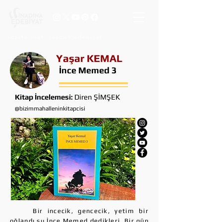
vasata inat, yaşasın edebiyat
Yaşar KEMAL
İnce Memed 3
Kitap İncelemesi:
Diren ŞİMŞEK
@bizimmahalleninkitapcisi
Bir incecik, gencecik, yetim bir
oğlandı şu İnce Memed dedikleri. Bir gün