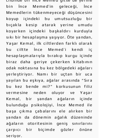
cildinde bir İnce Memed gitse de yerine
bin İnce Memed’in geleceği, İnce
Memedlerin tükenmeyeceği düşüncesini
koyup içindeki bu umutsuzluğu bir
bıçakla kesip atarak yerine umudu
koyarken içindeki başkaldırı kurduyla
sıkı bir hesaplaşma yaşıyor. Öte yandan,
Yaşar Kemal, ilk ciltlerden farklı olarak
bu ciltte İnce Memed’i kendi iç
hesaplaşmalarıyla bırakıp kurgu içinde
biraz daha geriye çekerken kitabının
odak noktasına bu kez bölgedeki ağaları
yerleştiriyor. Namı bir uçtan bir uca
yayılan bu eşkıya, ağalar arasında “Sıra
bu kez bende mi?” korkusunun filiz
vermesine neden oluyor ve Yaşar
Kemal, bir yandan ağaların içinde
bulunduğu psikolojiyi, İnce Memed ile
başa çıkma çabalarını ele alırken bir
yandan da dönemin ağalık düzeninde
ağaların otoritesinin geniş sınırlarını
çarpıcı bir biçimde gözler önüne
seriyor.