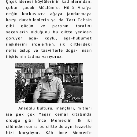
Çiçeklideresi köylülerinin kadınlarından,
çoban çocuk Müslüm’e, Hürü Ana'ya
değin korkusuzca ağaya jandarmaya
karşı durabilenlerin ya da Tazı Tahsin
gibi gücün ve paranın tarafını
seçenlerin olduğunu bu ciltte yeniden
görüyor ağa- köylü, ağa-hükümet
ilişkilerini irdelerken, ilk ciltlerdeki
nefis üslup ve tasvirlerle doğa- insan
ilişkisinin tadına varıyoruz.
Anadolu kültürü, inançları, mitleri
ise pek çok Yaşar Kemal kitabında
olduğu gibi İnce Memed’in ilk iki
cildinden sonra bu ciltte de aynı lezzetle
bizi karşılıyor. Kâh İnce Memed’e