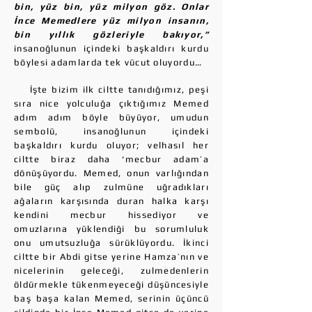
bin, yüz bin, yüz milyon göz. Onlar
İnce Memedlere yüz milyon insanın,
bin yıllık gözleriyle bakıyor,”
insanoğlunun içindeki başkaldırı kurdu
böylesi adamlarda tek vücut oluyordu…
İşte bizim ilk ciltte tanıdığımız, peşi
sıra nice yolculuğa çıktığımız Memed
adım adım böyle büyüyor, umudun
sembolü, insanoğlunun içindeki
başkaldırı kurdu oluyor; velhasıl her
ciltte biraz daha ‘mecbur adam’a
dönüşüyordu. Memed, onun varlığından
bile güç alıp zulmüne uğradıkları
ağaların karşısında duran halka karşı
kendini mecbur hissediyor ve
omuzlarına yüklendiği bu sorumluluk
onu umutsuzluğa sürüklüyordu. İkinci
ciltte bir Abdi gitse yerine Hamza’nın ve
nicelerinin geleceği, zulmedenlerin
öldürmekle tükenmeyeceği düşüncesiyle
baş başa kalan Memed, serinin üçüncü