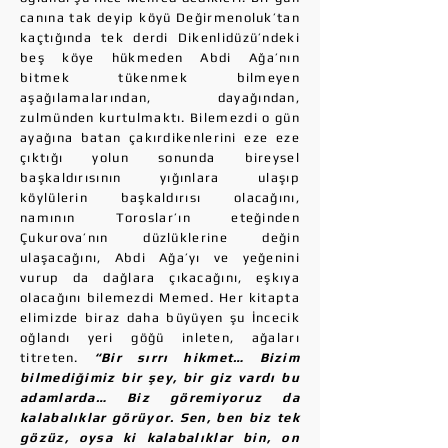
canına tak deyip köyü Değirmenoluk’tan
kaçtığında tek derdi Dikenlidüzü’ndeki
beş köye hükmeden Abdi Ağa’nın
bitmek tükenmek bilmeyen
aşağılamalarından, dayağından,
zulmünden kurtulmaktı. Bilemezdi o gün
ayağına batan çakırdikenlerini eze eze
çıktığı yolun sonunda bireysel
başkaldırısının yığınlara ulaşıp
köylülerin başkaldırısı olacağını,
namının Toroslar’ın eteğinden
Çukurova’nın düzlüklerine değin
ulaşacağını, Abdi Ağa’yı ve yeğenini
vurup da dağlara çıkacağını, eşkıya
olacağını bilemezdi Memed. Her kitapta
elimizde biraz daha büyüyen şu İncecik
oğlandı yeri göğü inleten, ağaları
titreten.
“Bir sırrı hikmet… Bizim
bilmediğimiz bir şey, bir giz vardı bu
adamlarda… Biz göremiyoruz da
kalabalıklar görüyor. Sen, ben biz tek
gözüz, oysa ki kalabalıklar bin, on