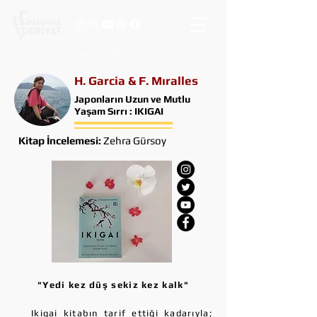
vasata inat, yaşasın edebiyat
H. Garcia & F. Mıralles
Japonların Uzun ve Mutlu
Yaşam Sırrı : IKIGAI
Kitap İncelemesi:
Zehra Gürsoy
"Yedi kez düş sekiz kez kalk"
Ikigai kitabın tarif ettiği kadarıyla;