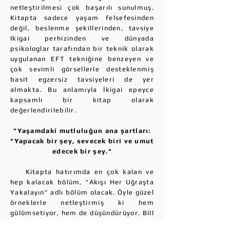
netleştirilmesi çok başarılı sunulmuş.
Kitapta sadece yaşam felsefesinden
değil, beslenme şekillerinden, tavsiye
Ikigai perhizinden ve dünyada
psikologlar tarafından bir teknik olarak
uygulanan EFT tekniğine benzeyen ve
çok sevimli görsellerle desteklenmiş
basit egzersiz tavsiyeleri de yer
almakta. Bu anlamıyla İkigai epeyce
kapsamlı bir kitap olarak
değerlendirilebilir.
"Yaşamdaki mutluluğun ana şartları:
"Yapacak bir şey, sevecek biri ve umut
edecek bir şey."
Kitapta hatırımda en çok kalan ve
hep kalacak bölüm, “Akışı Her Uğraşta
Yakalayın” adlı bölüm olacak. Öyle güzel
örneklerle netleştirmiş ki hem
gülümsetiyor, hem de düşündürüyor. Bill
Gates’in her akşam zevk aldığı ve