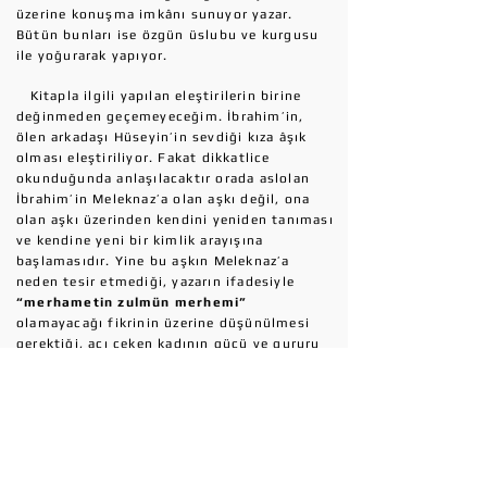
üzerine konuşma imkânı sunuyor yazar.
Bütün bunları ise özgün üslubu ve kurgusu
ile yoğurarak yapıyor.
Kitapla ilgili yapılan eleştirilerin birine
değinmeden geçemeyeceğim. İbrahim’in,
ölen arkadaşı Hüseyin’in sevdiği kıza âşık
olması eleştiriliyor. Fakat dikkatlice
okunduğunda anlaşılacaktır orada aslolan
İbrahim’in Meleknaz’a olan aşkı değil, ona
olan aşkı üzerinden kendini yeniden tanıması
ve kendine yeni bir kimlik arayışına
başlamasıdır. Yine bu aşkın Meleknaz’a
neden tesir etmediği, yazarın ifadesiyle
“merhametin zulmün merhemi”
olamayacağı fikrinin üzerine düşünülmesi
gerektiği, acı çeken kadının gücü ve gururu
gibi konuların, yazarın vermek istediği asıl
mesaj olduğunu düşünüyorum.
Son olarak kitaptan çok beğendiğim bir
bölümü sizlerle paylaşmak isterim: