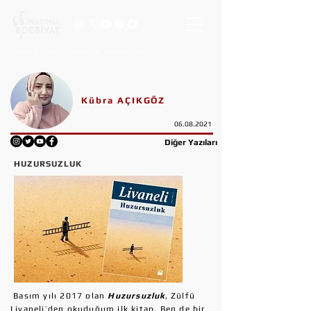
vasata inat, yaşasın edebiyat
Kübra AÇIKGÖZ
06.08.2021
Diğer Yazıları
HUZURSUZLUK
Basım yılı 2017 olan
Huzursuzluk
, Zülfü
Livaneli’den okuduğum ilk kitap. Ben de bir