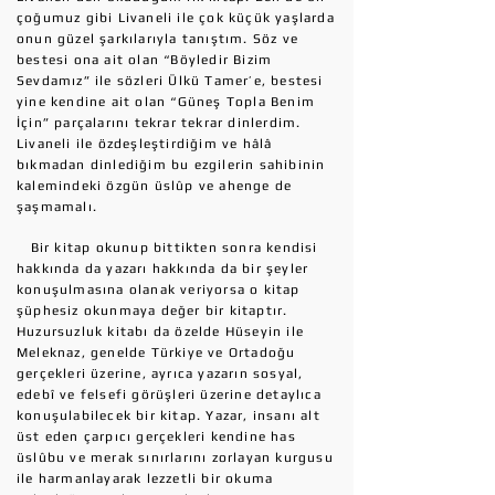
çoğumuz gibi Livaneli ile çok küçük yaşlarda
onun güzel şarkılarıyla tanıştım. Söz ve
bestesi ona ait olan “Böyledir Bizim
Sevdamız” ile sözleri Ülkü Tamer’e, bestesi
yine kendine ait olan “Güneş Topla Benim
İçin” parçalarını tekrar tekrar dinlerdim.
Livaneli ile özdeşleştirdiğim ve hâlâ
bıkmadan dinlediğim bu ezgilerin sahibinin
kalemindeki özgün üslûp ve ahenge de
şaşmamalı.
Bir kitap okunup bittikten sonra kendisi
hakkında da yazarı hakkında da bir şeyler
konuşulmasına olanak veriyorsa o kitap
şüphesiz okunmaya değer bir kitaptır.
Huzursuzluk kitabı da özelde Hüseyin ile
Meleknaz, genelde Türkiye ve Ortadoğu
gerçekleri üzerine, ayrıca yazarın sosyal,
edebî ve felsefi görüşleri üzerine detaylıca
konuşulabilecek bir kitap. Yazar, insanı alt
üst eden çarpıcı gerçekleri kendine has
üslûbu ve merak sınırlarını zorlayan kurgusu
ile harmanlayarak lezzetli bir okuma