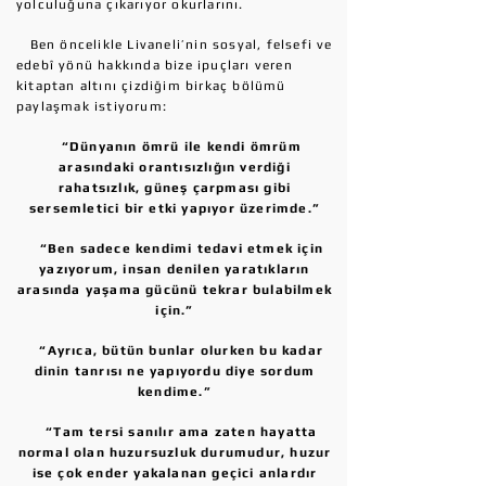
yolculuğuna çıkarıyor okurlarını.
Ben öncelikle Livaneli’nin sosyal, felsefi ve
edebî yönü hakkında bize ipuçları veren
kitaptan altını çizdiğim birkaç bölümü
paylaşmak istiyorum:
“Dünyanın ömrü ile kendi ömrüm
arasındaki orantısızlığın verdiği
rahatsızlık, güneş çarpması gibi
sersemletici bir etki yapıyor üzerimde.”
“Ben sadece kendimi tedavi etmek için
yazıyorum, insan denilen yaratıkların
arasında yaşama gücünü tekrar bulabilmek
için.”
“Ayrıca, bütün bunlar olurken bu kadar
dinin tanrısı ne yapıyordu diye sordum
kendime.”
“Tam tersi sanılır ama zaten hayatta
normal olan huzursuzluk durumudur, huzur
ise çok ender yakalanan geçici anlardır