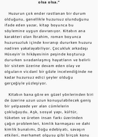
olsa olsa.”
Huzurun çok ender rastlanan bir durum
olduğunu, genellikle huzursuz olunduğunu
ifade eden yazar, kitap boyunca bu
söylemine uygun davranıyor. Kitabın ana
karakteri olan İbrahim, roman boyunca
huzursuzluk içinde kıvranıp dururken huzuru
nadiren yakalayabiliyor. Çocukluk arkadaşı
Hüseyin’in hikâyesinin peşinde koşturup
dururken sıradanlaşmış hayatların ve belirli
bir sistem üzerine devam eden olay ve
olguların vicdanî bir gözle incelendiğinde ne
kadar huzursuz edici şeyler olduğu
gerçeğiyle yüzleşiyor.
Kitabın bana göre en güzel yönlerinden biri
de üzerine uzun uzun konuşulabilecek geniş
bir yelpazede yer alan cümlelerin
çokluğuydu. Aşk, sosyal yapı, kültür,
tüketen ve üreten insan farkı üzerinden
çağın problemleri, kimlik karmaşası ve dahi
kimlik bunalımı, Doğu edebiyatı, savaşın
etkileri, merhamet olgusu gibi birçok konu