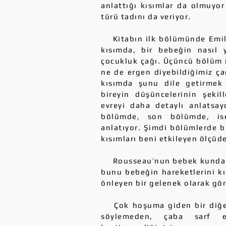
anlattığı kısımlar da olmuyor
türü tadını da veriyor.
Kitabın ilk bölümünde Emil
kısımda, bir bebeğin nasıl ye
çocukluk çağı. Üçüncü bölüm i
ne de ergen diyebildiğimiz ça
kısımda şunu dile getirmek 
bireyin düşüncelerinin şeki
evreyi daha detaylı anlatsay
bölümde, son bölümde, ise 
anlatıyor. Şimdi bölümlerde b
kısımları beni etkileyen ölçüd
Rousseau’nun bebek kundakla
bunu bebeğin hareketlerini kı
önleyen bir gelenek olarak gö
Çok hoşuma giden bir diğer 
söylemeden, çaba sarf ed