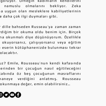
görüyor. Örneğin kadınların kendilerini
ı, namuslu olmalarını bekliyor. Zeka
a uygun olan mesleklere kabiliyetlerinin
ne daha çok ilgi duymaları gibi.
 dille bahseden Russeau’ya zaman zaman
diğim bir okuma oldu benim için. Birçok
ına okunmalı diye düşünüyorum. Özellikle
okuyorsanız, çalışıyorsanız veya eğitim
u eserin kütüphanenizde bulunması tekrar
olacaktır.
? Emile, Rousseau’nun kendi kafasında
erinden bir çocuğun nasıl eğitileceğini
itabında öz beş çocuğunun masraflarını
mhaneye verdiğini anlatmış. Rousseau
e okunmaya değer, emin olabilirsiniz…