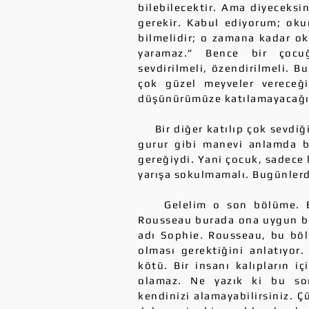
bilebilecektir. Ama diyeceksi
gerekir. Kabul ediyorum; ok
bilmelidir; o zamana kadar o
yaramaz.” Bence bir çocuğ
sevdirilmeli, özendirilmeli. B
çok güzel meyveler verece
düşünürümüze katılamayacağ
Bir diğer katılıp çok sevdiğim
gurur gibi manevi anlamda 
gereğiydi. Yani çocuk, sadece 
yarışa sokulmamalı. Bugünlerd
Gelelim o son bölüme. Emil
Rousseau burada ona uygun bir
adı Sophie. Rousseau, bu böl
olması gerektiğini anlatıyor
kötü. Bir insanı kalıpların i
olamaz. Ne yazık ki bu so
kendinizi alamayabilirsiniz. 