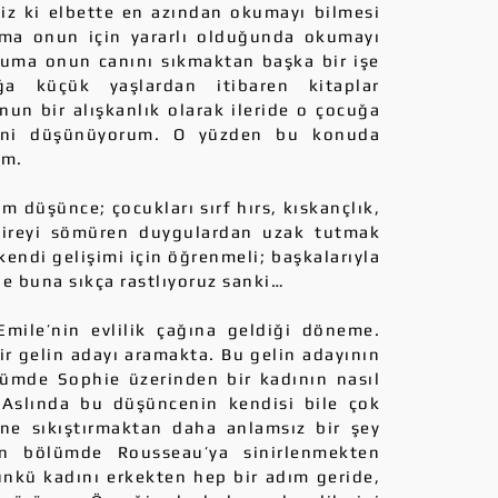
niz ki elbette en azından okumayı bilmesi
uma onun için yararlı olduğunda okumayı
kuma onun canını sıkmaktan başka bir işe
a küçük yaşlardan itibaren kitaplar
unun bir alışkanlık olarak ileride o çocuğa
ğini düşünüyorum. O yüzden bu konuda
ım.
 düşünce; çocukları sırf hırs, kıskançlık,
bireyi sömüren duygulardan uzak tutmak
kendi gelişimi için öğrenmeli; başkalarıyla
e buna sıkça rastlıyoruz sanki…
e’nin evlilik çağına geldiği döneme.
 gelin adayı aramakta. Bu gelin adayının
ümde Sophie üzerinden bir kadının nasıl
. Aslında bu düşüncenin kendisi bile çok
çine sıkıştırmaktan daha anlamsız bir şey
n bölümde Rousseau’ya sinirlenmekten
Çünkü kadını erkekten hep bir adım geride,