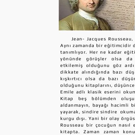
Jean- Jacques Rousseau, Ay
Aynı zamanda bir eğitimcidir d
tanımlıyor. Her ne kadar eği
yönünde görüşler olsa da s
etkilemiş olduğunu göz ard
dikkate alındığında bazı düş
kışkırtıcı olsa da bazı düşü
olduğunu kitaplarını, düşünce
Emile adlı klasik eserini ok
Kitap beş bölümden oluşu
aldanmayın, bayağı hacimli bi
yayarak, sindire sindire oku
kurgu dışı. Yani bir olay örg
Rousseau bir çocuğun nasıl eğ
kitapta. Zaman zaman konu 