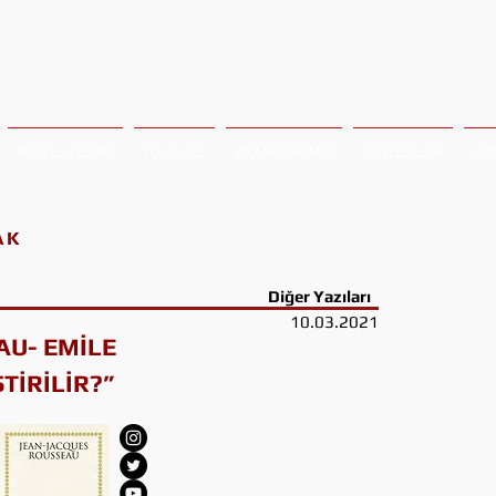
NE İZLEYELİM?
YOUTUBE
YAZARLARIMIZ
SÖYLEŞİLER
KİT
AK
Diğer Yazıları
10.03.2021
AU- EMİLE
TİRİLİR?”