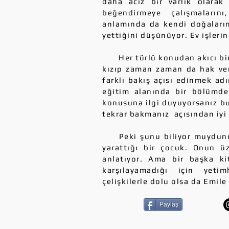
daha aciz bir varlık olarak 
beğendirmeye çalışmaların
anlamında da kendi doğaların
yettiğini düşünüyor. Ev işleri
Her türlü konudan akıcı bir
kızıp zaman zaman da hak ver
farklı bakış açısı edinmek ad
eğitim alanında bir bölümde 
konusuna ilgi duyuyorsanız b
tekrar bakmanız açısından iyi 
Peki şunu biliyor muydunuz
yarattığı bir çocuk. Onun üz
anlatıyor. Ama bir başka k
karşılayamadığı için yeti
çelişkilerle dolu olsa da Emil
Paylaş