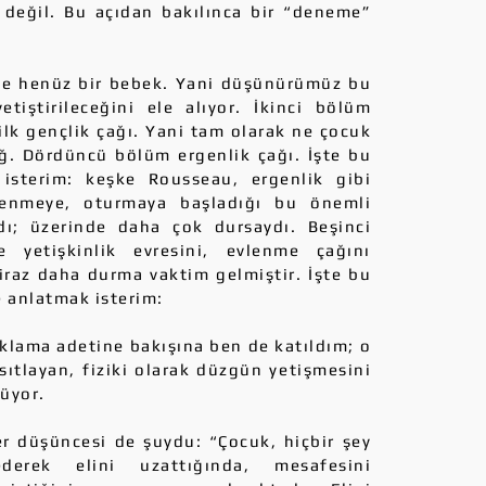
 değil. Bu açıdan bakılınca bir “deneme”
e henüz bir bebek. Yani düşünürümüz bu
tiştirileceğini ele alıyor. İkinci bölüm
lk gençlik çağı. Yani tam olarak ne çocuk
ğ. Dördüncü bölüm ergenlik çağı. İşte bu
isterim: keşke Rousseau, ergenlik gibi
llenmeye, oturmaya başladığı bu önemli
dı; üzerinde daha çok dursaydı. Beşinci
yetişkinlik evresini, evlenme çağını
iraz daha durma vaktim gelmiştir. İşte bu
e anlatmak isterim:
ma adetine bakışına ben de katıldım; o
sıtlayan, fiziki olarak düzgün yetişmesini
rüyor.
düşüncesi de şuydu: “Çocuk, hiçbir şey
erek elini uzattığında, mesafesini