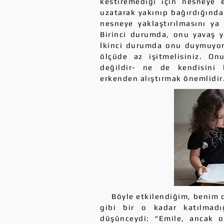
kestiremediği için nesneye e
uzatarak yakınıp bağırdığında
nesneye yaklaştırılmasını ya
Birinci durumda, onu yavaş y
İkinci durumda onu duymuyorm
ölçüde az işitmelisiniz. On
değildir- ne de kendisini
erkenden alıştırmak önemlidir
Böyle etkilendiğim, benim de
gibi bir o kadar katılmadı
düşünceydi: “Emile, ancak o