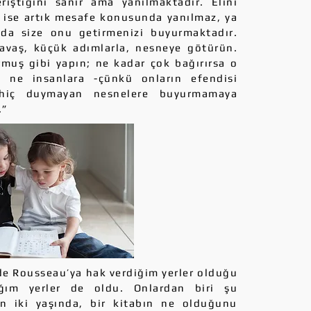
riştiğini sanır ama yanılmaktadır. Elini
 ise artık mesafe konusunda yanılmaz, ya
 da size onu getirmenizi buyurmaktadır.
avaş, küçük adımlarla, nesneye götürün.
uş gibi yapın; ne kadar çok bağırırsa o
u ne insanlara -çünkü onların efendisi
 hiç duymayan nesnelere buyurmamaya
.”
 Rousseau’ya hak verdiğim yerler olduğu
ğım yerler de oldu. Onlardan biri şu
n iki yaşında, bir kitabın ne olduğunu