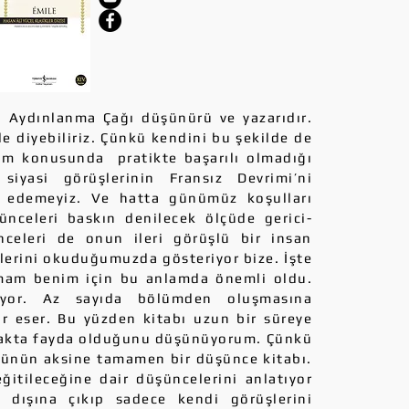
dınlanma Çağı düşünürü ve yazarıdır.
e diyebiliriz. Çünkü kendini bu şekilde de
tim konusunda pratikte başarılı olmadığı
iyasi görüşlerinin Fransız Devrimi’ni
ı edemeyiz. Ve hatta günümüz koşulları
ünceleri baskın denilecek ölçüde gerici-
nceleri de onun ileri görüşlü bir insan
lerini okuduğumuzda gösteriyor bize. İşte
umam benim için bu anlamda önemli oldu.
yor. Az sayıda bölümden oluşmasına
r eser. Bu yüzden kitabı uzun bir süreye
makta fayda olduğunu düşünüyorum. Çünkü
üsünün aksine tamamen bir düşünce kitabı.
itileceğine dair düşüncelerini anlatıyor
dışına çıkıp sadece kendi görüşlerini