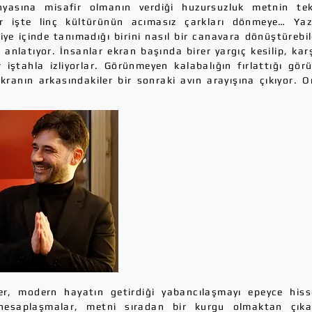
yasına misafir olmanın verdiği huzursuzluk metnin tekin
r işte linç kültürünün acımasız çarkları dönmeye… Yaz
e içinde tanımadığı birini nasıl bir canavara dönüştürebild
i anlatıyor. İnsanlar ekran başında birer yargıç kesilip, karş
 iştahla izliyorlar. Görünmeyen kalabalığın fırlattığı gör
ranın arkasındakiler bir sonraki avın arayışına çıkıyor. 
r, modern hayatın getirdiği yabancılaşmayı epeyce hisset
r, hesaplaşmalar, metni sıradan bir kurgu olmaktan çık