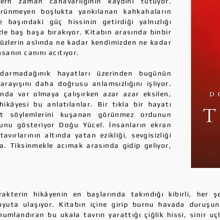
ern zaman canavarlığının kaydını tutuyor.
rünmeyen boşlukta yankılanan kahkahaların
 başındaki güç hissinin getirdiği yalnızlığı
le baş başa bırakıyor. Kitabın arasında binbir
 yüzlerin aslında ne kadar kendimizden ne kadar
sanın canını acıtıyor.
n darmadağınık hayatları üzerinden bugünün
rayışını daha doğrusu anlamsızlığını işliyor.
ında var olmaya çalışırken azar azar eksilen,
hikâyesi bu anlatılanlar. Bir tıkla bir hayatı
ret söylemlerini kuşanan görünmez ordunun
unu gösteriyor Doğu Yücel. İnsanların ekran
avırlarının altında yatan ezikliği, sevgisizliği
ya. Tiksinmekle acımak arasında gidip geliyor,
akterin hikâyenin en başlarında takındığı kibirli, her ş
boyuta ulaşıyor. Kitabın içine girip burnu havada duruş
umlandıran bu ukala tavrın yarattığı çiğlik hissi, sinir 