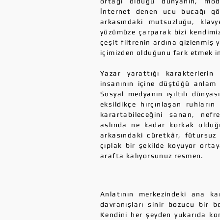
ortağı olduğu dünyanın, mod
İnternet denen ucu bucağı gö
arkasındaki mutsuzluğu, klavye
yüzümüze çarparak bizi kendimiz
çeşit filtrenin ardına gizlenmiş
içimizden olduğunu fark etmek in
Yazar yarattığı karakterleri
insanının içine düştüğü anlam a
Sosyal medyanın ışıltılı dünyas
eksildikçe hırçınlaşan ruhların 
karartabileceğini sanan, nef
aslında ne kadar korkak olduğ
arkasındaki cüretkâr, fütursuz t
çıplak bir şekilde koyuyor orta
arafta kalıyorsunuz resmen.
Anlatının merkezindeki ana kar
davranışları sinir bozucu bir 
Kendini her şeyden yukarıda kon