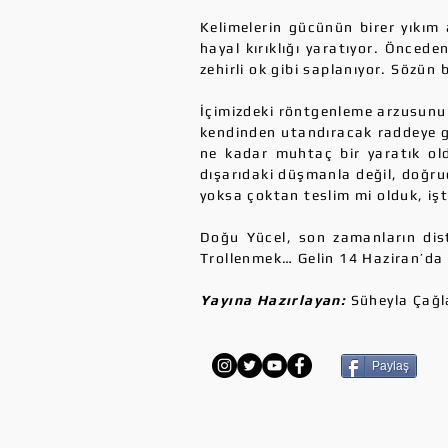
Kelimelerin gücünün birer yıkım a
hayal kırıklığı yaratıyor. Öncede
zehirli ok gibi saplanıyor. Sözün 
İçimizdeki röntgenleme arzusunun,
kendinden utandıracak raddeye get
ne kadar muhtaç bir yaratık ol
dışarıdaki düşmanla değil, doğrud
yoksa çoktan teslim mi olduk, iş
Doğu Yücel, son zamanların dist
Trollenmek… Gelin 14 Haziran’da İ
Yayına Hazırlayan:
Süheyla Çağl
Paylaş