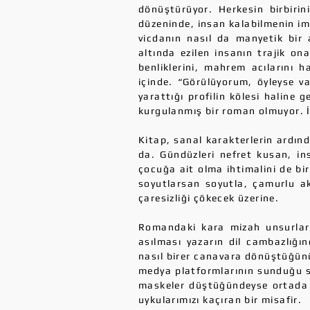
dönüştürüyor. Herkesin birbirini
düzeninde, insan kalabilmenin imk
vicdanın nasıl da manyetik bir 
altında ezilen insanın trajik o
benliklerini, mahrem acılarını 
içinde. “Görülüyorum, öyleyse va
yarattığı profilin kölesi haline 
kurgulanmış bir roman olmuyor. İ
Kitap, sanal karakterlerin ardın
da. Gündüzleri nefret kusan, in
çocuğa ait olma ihtimalini de bi
soyutlarsan soyutla, çamurlu akı
çaresizliği çökecek üzerine.
Romandaki kara mizah unsurları
asılması yazarın dil cambazlığın
nasıl birer canavara dönüştüğünü 
medya platformlarının sunduğu s
maskeler düştüğündeyse ortada s
uykularımızı kaçıran bir misafir.