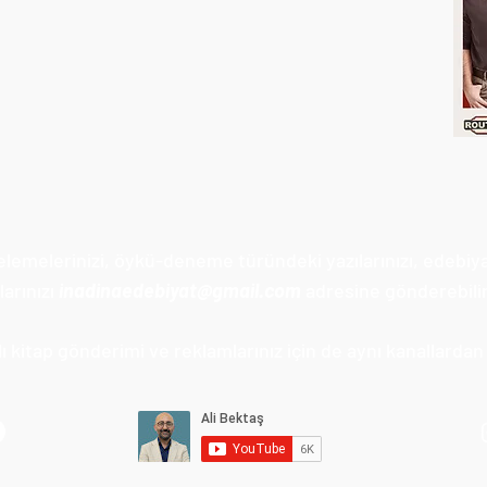
celemelerinizi, öykü-deneme türündeki yazılarınızı, edebiy
arınızı
inadinaedebiyat@gmail.com
adresine gönderebilir
 kitap gönderimi ve reklamlarınız için de aynı kanallardan u