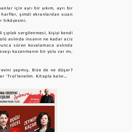
nlar için ayrı bir yıkım, ayrı bir
n harfler, şimdi ekranlardan sızan
r hikâyesini.
 çıplak sergilenmesi, kişiyi kendi
rolü aslında insanın ne kadar aciz
oyunca süren kovalamaca aslında
savaşı kazanmanın bir yolu var mı,
evini yapmış. Bize de ne düşer?
r ‘Trol’lenelim. Kitapla kalın…