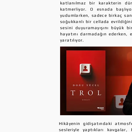
katlanılmaz bir karakterin dün
katmerliyor. O esnada başlıyo
yudumlarken, sadece birkaç saniy
soğukkanlı bir cellada evrildiğin
sesini duyuramayışını büyük bir
hayatını darmadağın ederken, ek
yaratılıyor.
Hikâyenin gidişatındaki atmosfe
sesleriyle yaptıkları kavgala