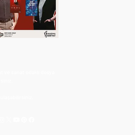
at ve sanat odaklı dosya
siniz.
laşabilirsiniz.