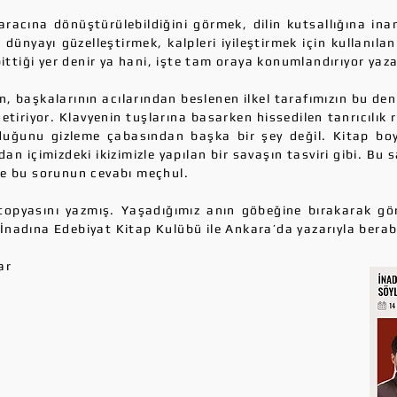
racına dönüştürülebildiğini görmek, dilin kutsallığına inana
n dünyayı güzelleştirmek, kalpleri iyileştirmek için kullanıla
bittiği yer denir ya hani, işte tam oraya konumlandırıyor yaza
 başkalarının acılarından beslenen ilkel tarafımızın bu denli
iriyor. Klavyenin tuşlarına basarken hissedilen tanrıcılık 
duğunu gizleme çabasından başka bir şey değil. Kitap b
an içimizdeki ikizimizle yapılan bir savaşın tasviri gibi. Bu 
te bu sorunun cevabı meçhul.
opyasını yazmış. Yaşadığımız anın göbeğine bırakarak gör
nadına Edebiyat Kitap Kulübü ile Ankara’da yazarıyla berabe
ar