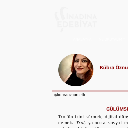
ANASAYFA
NE OKUYALIM ?
Kübra Öznu
@kubraoznurcelik
GÜLÜMSE
Trol’ün izini sürmek, dijital d
demek.
Trol
, yalnızca sosyal m