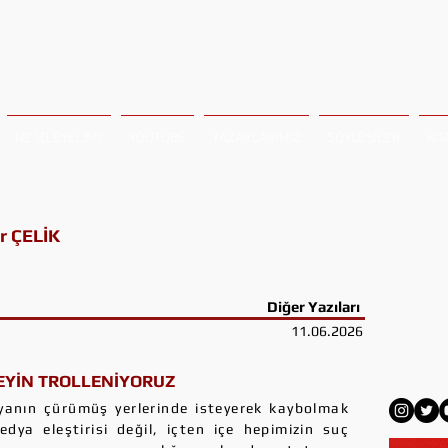
NE İZLEYELİM?
YOUTUBE
YAZARLARIMIZ
SÖYLEŞİLER
KİT
r ÇELİK
Diğer Yazıları
11.06.2026
YİN TROLLENİYORUZ
ünyanın çürümüş yerlerinde isteyerek kaybolmak
edya eleştirisi değil, içten içe hepimizin suç