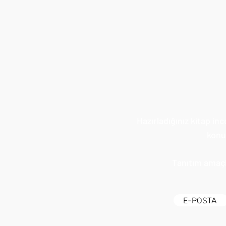
Hazırladığınız kitap in
konul
Tanıtım amaçlı
E-POSTA