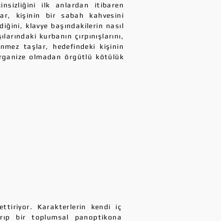
sizliğini ilk anlardan itibaren
ar, kişinin bir sabah kahvesini
iğini, klavye başındakilerin nasıl
ılarındaki kurbanın çırpınışlarını,
ünmez taşlar, hedefindeki kişinin
Organize olmadan örgütlü kötülük
tiriyor. Karakterlerin kendi iç
arıp bir toplumsal panoptikona