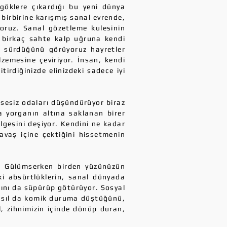
e göklere çıkardığı bu yeni dünya
 birbirine karışmış sanal evrende,
yoruz. Sanal gözetleme kulesinin
, birkaç sahte kalp uğruna kendi
na sürdüğünü görüyoruz hayretler
lzemesine çeviriyor. İnsan, kendi
tirdiğinizde elinizdeki sadece iyi
msesiz odaları düşündürüyor biraz
a yorganın altına saklanan birer
lgesini deşiyor. Kendini ne kadar
avaş içine çektiğini hissetmenin
r. Gülümserken birden yüzünüzün
ki absürtlüklerin, sanal dünyada
arını da süpürüp götürüyor. Sosyal
nasıl da komik duruma düştüğünü,
, zihnimizin içinde dönüp duran,