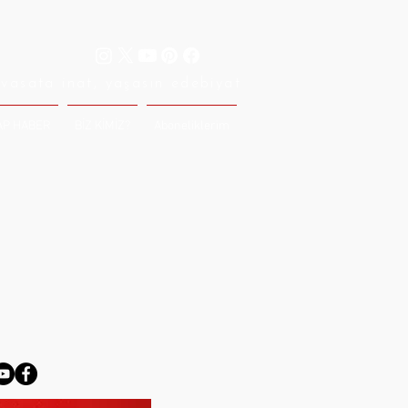
vasata inat, yaşasın edebiyat
AP HABER
BİZ KİMİZ?
Aboneliklerim