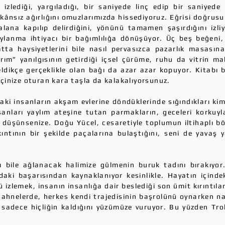
 izlediği, yargıladığı, bir saniyede linç edip bir saniyed
ânsız ağırlığını omuzlarımızda hissediyoruz. Eğrisi doğrusu
alana kapılıp delirdiğini, yönünü tamamen şaşırdığını izli
naylanma ihtiyacı bir bağımlılığa dönüşüyor. Üç beş beğeni
hatta haysiyetlerini bile nasıl pervasızca pazarlık masası
rım” yanılgısının getirdiği içsel çürüme, ruhu da vitrin ma
geldikçe gerçeklikle olan bağı da azar azar kopuyor. Kitabı bi
çinize oturan kara taşla da kalakalıyorsunuz.
daki insanların akşam evlerine döndüklerinde sığındıkları ki
sanları yaylım ateşine tutan parmakların, geceleri korkuyl
r düşünsenize. Doğu Yücel, cesaretiyle toplumun iltihaplı bö
ntının bir şekilde paçalarına bulaştığını, seni de yavaş y
 bile ağlanacak halimize gülmenin buruk tadını bırakıyo
daki başarısından kaynaklanıyor kesinlikle. Hayatın içinde
izlemek, insanın insanlığa dair beslediği son ümit kırıntıl
ahnelerde, herkes kendi trajedisinin başrolünü oynarken 
adece hiçliğin kaldığını yüzümüze vuruyor. Bu yüzden Trol