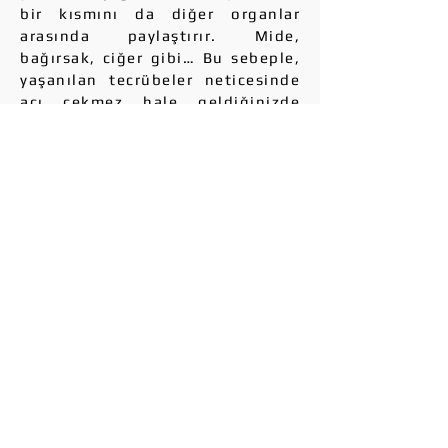
bir kısmını da diğer organlar
arasında paylaştırır. Mide,
bağırsak, ciğer gibi… Bu sebeple,
yaşanılan tecrübeler neticesinde
acı çekmez hale geldiğinizde
susan yer kalbiniz olur. En çok o
yanıyordu, o söndü. Bir tuhaflık
yok.
Bunları düşündüm.
Ve karar verdim; artık bir karar
vermem gerekiyordu. Çünkü
zaman benim için çok daha hızlı
geçiyordu.
Karar verdim; “demek böyle
işliyor dünya” deyip bir durmak
lazım. Durmalı artık, fazla
düşünmemeli. Beyin nasıl
çalışıyorsa çalışsın, sonuçta
herkes aynı tecrübeleri farklı
hallerde yaşıyor. Haliyle zaman