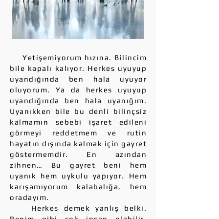
Yetişemiyorum hızına. Bilincim
bile kapalı kalıyor. Herkes uyuyup
uyandığında ben hala uyuyor
oluyorum. Ya da herkes uyuyup
uyandığında ben hala uyanığım.
Uyanıkken bile bu denli bilinçsiz
kalmamın sebebi işaret edileni
görmeyi reddetmem ve rutin
hayatın dışında kalmak için gayret
göstermemdir. En azından
zihnen… Bu gayret beni hem
uyanık hem uykulu yapıyor. Hem
karışamıyorum kalabalığa, hem
oradayım.
Herkes demek yanlış belki.
Benim gibi çok insan olabilir,