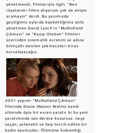
yönetmendi. Filmleriyle ilgili, "Ben
rüyalarımı filme alıyorum çok da anlam
aramayın" derdi. Bu yazımızda
geçtiğimiz aylarda kaybettiğimiz ünlü
yönetmen David Lynch’in "Mulholland
Çıkmazı" ve "Kayıp Otoban" filmleri
üzerinden sinematik evrenini ve adına
bilinçaltı denilen çekmeceleri biraz
kurcalayacağız.
2001 yapımı "Mulholland Çıkmazı"
filminde Diane (Naomi Watts) kendi
zihninde öyle bir evren yaratır ki bu yeni
yaratımında son derece kusursuz, neşe
saçan, yetenekli ve hep tercih edilen bir
kadın oyuncudur. Ölümüne kıskandığı