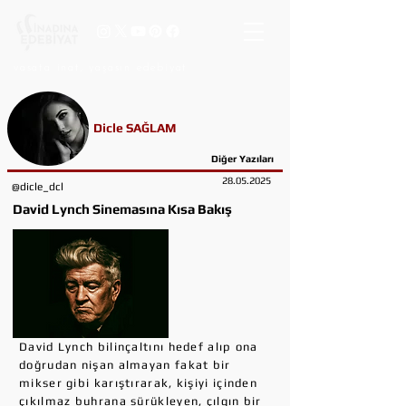
vasata inat, yaşasın edebiyat
Dicle SAĞLAM
Diğer Yazıları
28.05.2025
@dicle_dcl
David Lynch Sinemasına Kısa Bakış
David Lynch bilinçaltını hedef alıp ona
doğrudan nişan almayan fakat bir
mikser gibi karıştırarak, kişiyi içinden
çıkılmaz buhrana sürükleyen, çılgın bir