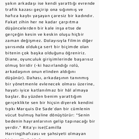
yakın arkadaşı ise kendi yarattığı evrende
trafik kazası geçirip ona sığınmış ve
hafıza kaybı yaşayan çaresiz bir kadındır.
Fakat zihin her ne kadar çarpıtma
düşüncelerden bir kale inşa etse de
gerçeğin kesin ve keskin oluşu hiçbir
zaman değişmez. Dolayısıyla filmin diğer
yarısında oldukça sert bir biçimde olan
bitenin çok başka olduğunu öğreniriz.
Diane, oyunculuk girişimlerinde başarısız
olmuş biridir (-ki hazırlandığı rolü,
arkadaşının onun elinden aldığını
düşünür). Dahası, arkadaşının tanınmış
bir yönetmenle evlenecek olması üzerine,
hayatı iyice katlanılmaz bir hâl almaya
başlar. Bu yüzden benim yarattığım
gerçeklikte sen bir hiçsin diyerek kendini
tıpkı Marquis De Sade’dan bir cümlenin
vücut bulmuş haline dönüştürür: "Senin
bedenin hayranlarının gelip tapınacağı bir
yerdir." Rita’yı ise(Camilla
Harring)hafızası ve şahsiyeti olmayan