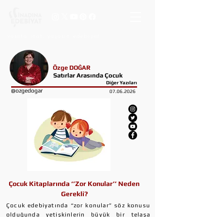
vasata inat, yaşasın edebiyat
Özge DOĞAR
Satırlar Arasında Çocuk
Diğer Yazıları
@ozgedogar
07.06.2026
Çocuk Kitaplarında ‘’Zor Konular’’ Neden
Gerekli?
Çocuk edebiyatında “zor konular” söz konusu
olduğunda yetişkinlerin büyük bir telaşa