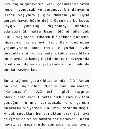
kapıldığını görüyoruz. Sanki çocuklar yalnızca
neşeli, yumuşak ve sorunsuz bir dünyanın
içinde yaşıyormuş gibi davranılıyor. Oysa
gerçek hayat böyle değil. Çocuklar; korkuyu,
kaygıyı, yalnızlığı, dışlanmayı, ayrılığı,
adaletsizliği, hatta bazen ölümü bile çok
küçük yaşlardan itibaren bir şekilde görüyor,
hissediyor ve deneyimliyor. Belki doğrudan
yaşamıyorlar ama tanık oluyorlar. Evde
duydukları bir konuşmada, okulda yaşadıkları
bir olayda, arkadaş ilişkilerinde, televizyonda
izlediklerinde ya da yetişkinlerin ruh hâlinde
bunları seziyorlar.
Buna rağmen çocuk kitaplarında hâlâ “Aman
bu konu ağır olur”, “Çocuk bunu anlamaz”,
“Korkmasın”, “Üzülmesin” gibi kaygılar
baskın olabiliyor. Elbette hiçbir çocuk kitabı
çocuğun ruhunu zorlayacak, onu çaresiz
bırakacak bir yerden kurulmak zorunda değil.
Ancak çocukları her zorluktan uzak tutmaya
çalışmak da onları hayata hazırlamıyor. Çünkü
hayat, yalnızca mutlu sonlardan oluşmuyor.