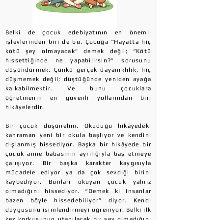
Belki de çocuk edebiyatının en önemli
işlevlerinden biri de bu. Çocuğa “Hayatta hiç
kötü şey olmayacak” demek değil; “Kötü
hissettiğinde ne yapabilirsin?” sorusunu
düşündürmek. Çünkü gerçek dayanıklılık, hiç
düşmemek değil; düştüğünde yeniden ayağa
kalkabilmektir. Ve bunu çocuklara
öğretmenin en güvenli yollarından biri
hikâyelerdir.
Bir çocuk düşünelim. Okuduğu hikâyedeki
kahraman yeni bir okula başlıyor ve kendini
dışlanmış hissediyor. Başka bir hikâyede bir
çocuk anne babasının ayrılığıyla baş etmeye
çalışıyor. Bir başka karakter kaygısıyla
mücadele ediyor ya da çok sevdiği birini
kaybediyor. Bunları okuyan çocuk yalnız
olmadığını hissediyor. “Demek ki insanlar
bazen böyle hissedebiliyor” diyor. Kendi
duygusunu isimlendirmeyi öğreniyor. Belki ilk
kez korkusunun utanılacak bir şey olmadığını