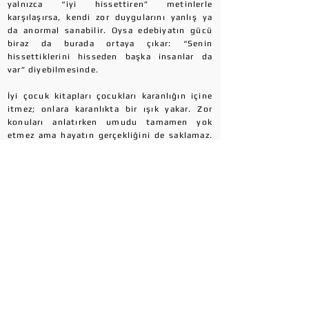
yalnızca “iyi hissettiren” metinlerle
karşılaşırsa, kendi zor duygularını yanlış ya
da anormal sanabilir. Oysa edebiyatın gücü
biraz da burada ortaya çıkar: “Senin
hissettiklerini hisseden başka insanlar da
var” diyebilmesinde.
İyi çocuk kitapları çocukları karanlığın içine
itmez; onlara karanlıkta bir ışık yakar. Zor
konuları anlatırken umudu tamamen yok
etmez ama hayatın gerçekliğini de saklamaz.
Çocuğu korkutup çaresiz bırakmakla, ona
mücadele yolları göstermek arasında büyük
bir fark vardır. Nitelikli çocuk edebiyatı tam
olarak bu dengeyi kurmaya çalışır.
Belki çocukların ihtiyacı olan şey, hiç
zorlanmayan kahramanlar değildir. Belki
onların asıl ihtiyacı; korksa da devam eden,
hata yapsa da yeniden deneyen, yardım
isteyen, çözüm arayan, bazen ağlayan ama
vazgeçmeyen kahramanlardır. Çünkü çocuklar
yalnızca eğlenmek için değil, dünyayı
anlamak için de hikâye okurlar. Ve bazen bir