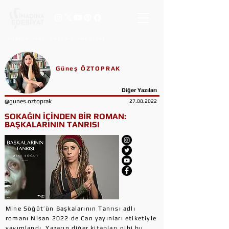
vasata inat, yaşasın edebiyat
Güneş ÖZTOPRAK
Diğer Yazıları
@gunes.oztoprak
27.08.2022
SOKAĞIN İÇİNDEN BİR ROMAN:
BAŞKALARININ TANRISI
Mine Söğüt’ün Başkalarının Tanrısı adlı
romanı Nisan 2022 de Can yayınları etiketiyle
yayımlandı. Yazarın diğer kitapları gibi bu