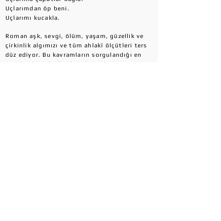
Uçlarımdan öp beni.
Uçlarımı kucakla.
Roman aşk, sevgi, ölüm, yaşam, güzellik ve
çirkinlik algımızı ve tüm ahlakî ölçütleri ters
düz ediyor. Bu kavramların sorgulandığı en
güzel anlatımlardan biri de şöyle: “Ne
doğumumuz ne ölümümüz ne de doğumla
ölüm arasında can çekişerek sürdürdüğümüz
hayatlar bize ait. Başkalarının isteklerinden
doğuyor, başkalarının istediği gibi yaşıyor ve
başkaları yüzünden ölüyoruz. Bizim
sandığımız hayat bizim değil, bizim
sandığımız beden bizim değil…”
Keyifli okumalar…
Paylaş