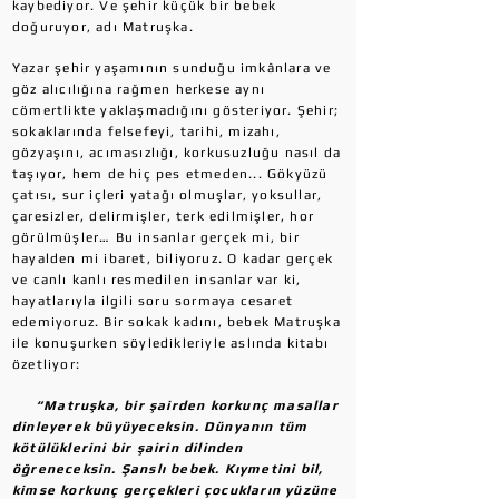
kaybediyor. Ve şehir küçük bir bebek
doğuruyor, adı Matruşka.
Yazar şehir yaşamının sunduğu imkânlara ve
göz alıcılığına rağmen herkese aynı
cömertlikte yaklaşmadığını gösteriyor. Şehir;
sokaklarında felsefeyi, tarihi, mizahı,
gözyaşını, acımasızlığı, korkusuzluğu nasıl da
taşıyor, hem de hiç pes etmeden... Gökyüzü
çatısı, sur içleri yatağı olmuşlar, yoksullar,
çaresizler, delirmişler, terk edilmişler, hor
görülmüşler… Bu insanlar gerçek mi, bir
hayalden mi ibaret, biliyoruz. O kadar gerçek
ve canlı kanlı resmedilen insanlar var ki,
hayatlarıyla ilgili soru sormaya cesaret
edemiyoruz. Bir sokak kadını, bebek Matruşka
ile konuşurken söyledikleriyle aslında kitabı
özetliyor:
“Matruşka, bir şairden korkunç masallar
dinleyerek büyüyeceksin. Dünyanın tüm
kötülüklerini bir şairin dilinden
öğreneceksin. Şanslı bebek. Kıymetini bil,
kimse korkunç gerçekleri çocukların yüzüne