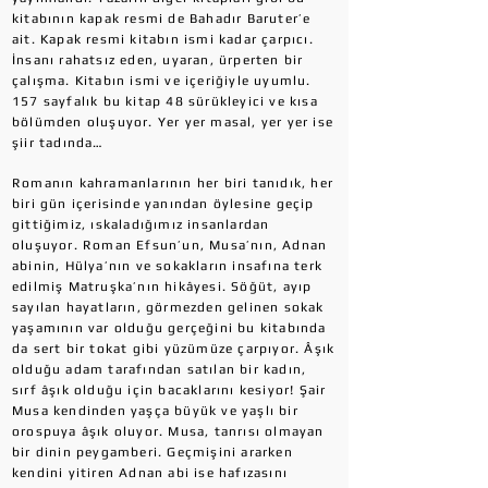
kitabının kapak resmi de Bahadır Baruter’e
ait. Kapak resmi kitabın ismi kadar çarpıcı.
İnsanı rahatsız eden, uyaran, ürperten bir
çalışma. Kitabın ismi ve içeriğiyle uyumlu.
157 sayfalık bu kitap 48 sürükleyici ve kısa
bölümden oluşuyor. Yer yer masal, yer yer ise
şiir tadında…
Romanın kahramanlarının her biri tanıdık, her
biri gün içerisinde yanından öylesine geçip
gittiğimiz, ıskaladığımız insanlardan
oluşuyor. Roman Efsun’un, Musa’nın, Adnan
abinin, Hülya’nın ve sokakların insafına terk
edilmiş Matruşka’nın hikâyesi. Söğüt, ayıp
sayılan hayatların, görmezden gelinen sokak
yaşamının var olduğu gerçeğini bu kitabında
da sert bir tokat gibi yüzümüze çarpıyor. Âşık
olduğu adam tarafından satılan bir kadın,
sırf âşık olduğu için bacaklarını kesiyor! Şair
Musa kendinden yaşça büyük ve yaşlı bir
orospuya âşık oluyor. Musa, tanrısı olmayan
bir dinin peygamberi. Geçmişini ararken
kendini yitiren Adnan abi ise hafızasını