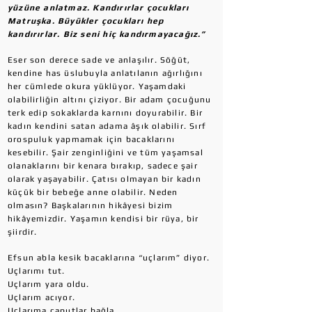
yüzüne anlatmaz. Kandırırlar çocukları
Matruşka. Büyükler çocukları hep
kandırırlar. Biz seni hiç kandırmayacağız.”
Eser son derece sade ve anlaşılır. Söğüt,
kendine has üslubuyla anlatılanın ağırlığını
her cümlede okura yüklüyor. Yaşamdaki
olabilirliğin altını çiziyor. Bir adam çocuğunu
terk edip sokaklarda karnını doyurabilir. Bir
kadın kendini satan adama âşık olabilir. Sırf
orospuluk yapmamak için bacaklarını
kesebilir. Şair zenginliğini ve tüm yaşamsal
olanaklarını bir kenara bırakıp, sadece şair
olarak yaşayabilir. Çatısı olmayan bir kadın
küçük bir bebeğe anne olabilir. Neden
olmasın? Başkalarının hikâyesi bizim
hikâyemizdir. Yaşamın kendisi bir rüya, bir
şiirdir.
Efsun abla kesik bacaklarına “uçlarım” diyor.
Uçlarımı tut.
Uçlarım yara oldu.
Uçlarım acıyor.
Uçlarıma çaputlar bağla.