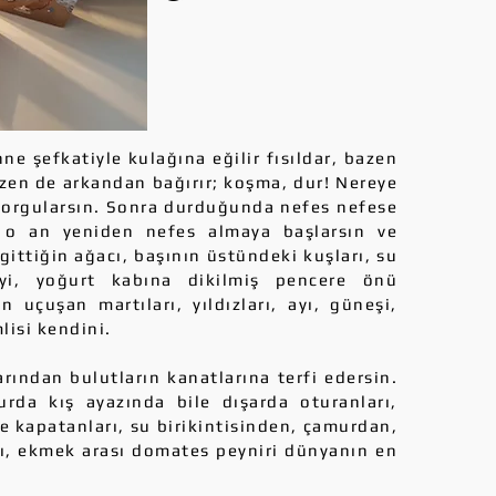
e şefkatiyle kulağına eğilir fısıldar, bazen
Bazen de arkandan bağırır; koşma, dur! Nereye
 Sorgularsın. Sonra durduğunda nefes nefese
e o an yeniden nefes almaya başlarsın ve
ittiğin ağacı, başının üstündeki kuşları, su
iyi, yoğurt kabına dikilmiş pencere önü
in uçuşan martıları, yıldızları, ayı, güneşi,
lisi kendini.
ndan bulutların kanatlarına terfi edersin.
urda kış ayazında bile dışarda oturanları,
 kapatanları, su birikintisinden, çamurdan,
ı, ekmek arası domates peyniri dünyanın en