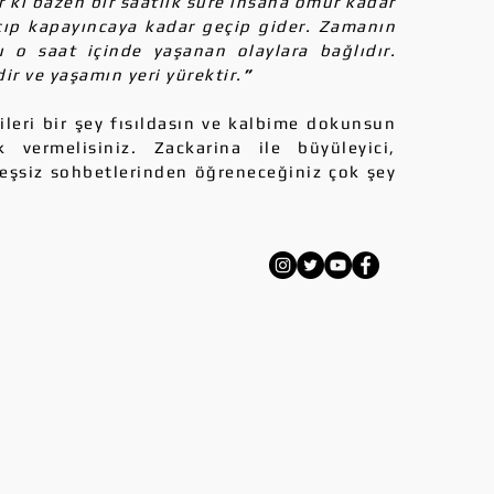
ir ki bazen bir saatlik süre insana ömür kadar
çıp kapayıncaya kadar geçip gider. Zamanın
u o saat içinde yaşanan olaylara bağlıdır.
r ve yaşamın yeri yürektir.
”
i bir şey fısıldasın ve kalbime dokunsun
 vermelisiniz. Zackarina ile büyüleyici,
 eşsiz sohbetlerinden öğreneceğiniz çok şey