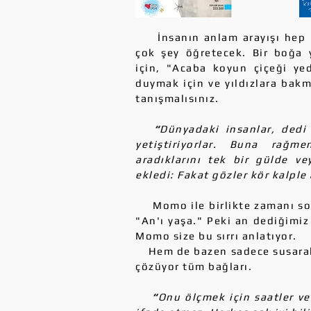
İnsanın anlam arayışı hep ba
çok şey öğretecek. Bir boğa 
için, "Acaba koyun çiçeği ye
duymak için ve yıldızlara bakm
tanışmalısınız.
“
Dünyadaki insanlar, dedi
yetiştiriyorlar. Buna rağm
aradıklarını tek bir gülde ve
ekledi: Fakat gözler kör kalple
Momo ile birlikte zamanı sor
"An'ı yaşa." Peki an dediğimiz 
Momo size bu sırrı anlatıyor.
Hem de bazen sadece susarak.
çözüyor tüm bağları.
“
Onu ölçmek için saatler ve