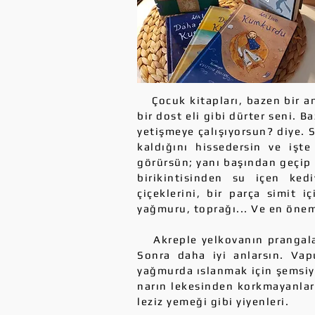
Çocuk kitapları, bazen bir ann
bir dost eli gibi dürter seni. 
yetişmeye çalışıyorsun? diye.
kaldığını hissedersin ve işt
görürsün; yanı başından geçip g
birikintisinden su içen ked
çiçeklerini, bir parça simit iç
yağmuru, toprağı... Ve en önem
Akreple yelkovanın prangaları
Sonra daha iyi anlarsın. Vap
yağmurda ıslanmak için şemsiye
narın lekesinden korkmayanlar
leziz yemeği gibi yiyenleri.