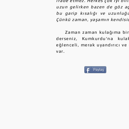
ifade etmez. Herkes çok iyi bil
uzun gelirken bazen de göz a
bu garip kısalığı ve uzunluğ
Çünkü zaman, yaşamın kendisidi
Zaman zaman kulağıma biriler
derseniz, Kumkurdu'na kulak
eğlenceli, merak uyandırıcı ve
var.
Paylaş