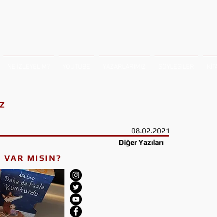
NE İZLEYELİM?
YOUTUBE
YAZARLARIMIZ
SÖYLEŞİLER
KİT
Z
08.02.2021
Diğer Yazıları
 VAR MISIN?