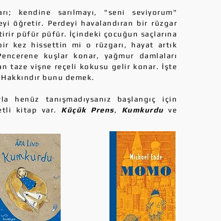
; kendine sarılmayı, "seni seviyorum"
yi öğretir. Perdeyi havalandıran bir rüzgar
irir püfür püfür. İçindeki çocuğun saçlarına
bir kez hissettin mi o rüzgarı, hayat artık
Pencerene kuşlar konar, yağmur damlaları
 taze vişne reçeli kokusu gelir konar. İşte
 Hakkındır bunu demek.
la henüz tanışmadıysanız başlangıç için
tli kitap var.
Küçük Prens
,
Kumkurdu
ve